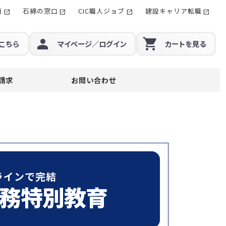
籍
石綿の窓口
CIC職人ジョブ
建設キャリア転職
こちら
マイページ
／ログイン
カート
を見る
請求
お問い合わせ
ラインで完結
務特別教育