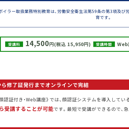
ボイラー取扱業務特別教育は、労働安全衛生法第59条の第3項及び労
育です。
14,500
円(税込 15,950円)
We
受講料
受講時間
から修了証発行までオンラインで完結
《顔認証付き・Web講座》では、顔認証システムを導入してい
ら受講することが可能
です。最短で受講ができるので、