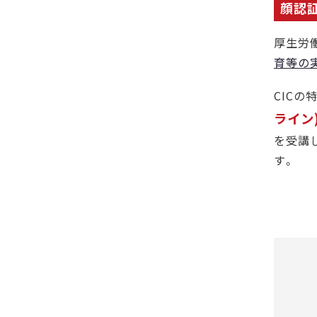
顔認証
厚生労
育等の
CIC
ライン
を受講
す。