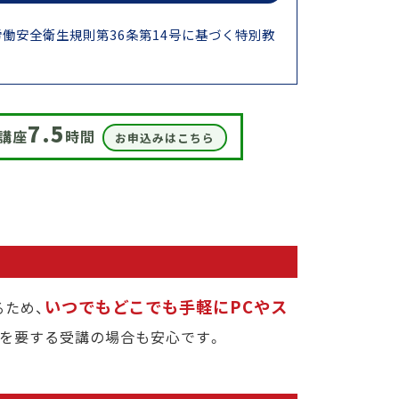
働安全衛生規則第36条第14号に基づく特別教
7.5
b講座
時間
お申込みはこちら
いつでもどこでも手軽にPCやス
るため、
急を要する受講の場合も安心です。