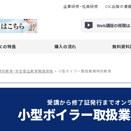
企業研修・社員研修
CIC出版の書
Web
講座の
視聴
は
ICの特長
購入の流れ
無料資料
特別教育・安全衛生教育関連資格
>
小型ボイラー取扱業務特別教育
受講から修了証発行までオン
小型ボイラー取扱業