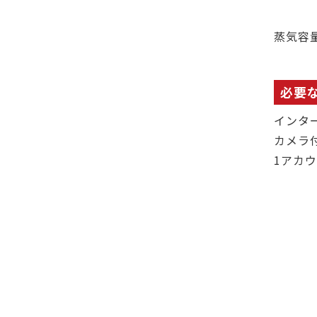
蒸気容
必要
インタ
カメラ
1アカ