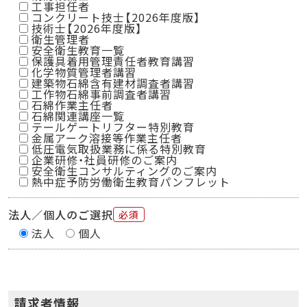
工事担任者
コンクリート技士【2026年度版】
技術士【2026年度版】
衛生管理者
安全衛生教育一覧
保護具着用管理責任者教育講習
化学物質管理者講習
建築物石綿含有建材調査者講習
工作物石綿事前調査者講習
石綿作業主任者
石綿関連講座一覧
テールゲートリフター特別教育
金属アーク溶接等作業主任者
低圧電気取扱業務に係る特別教育
企業研修・社員研修のご案内
安全衛生コンサルティングのご案内
熱中症予防労働衛生教育パンフレット
法人／個人のご選択
必須
法人
個人
請求者情報