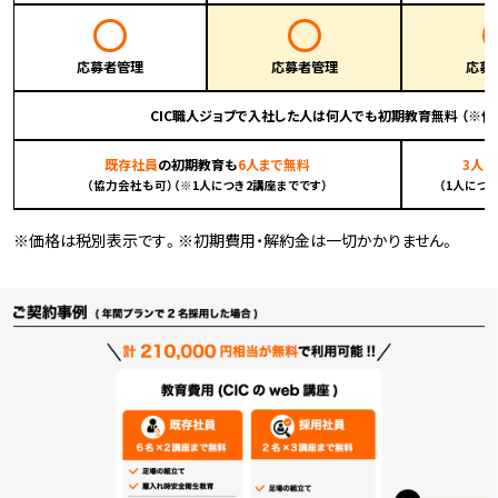
応募者管理
応募者管理
応募
CIC職人ジョブで入社した人は何人でも初期教育無料 （※但
既存社員
の初期教育も
6人まで無料
3人
（協力会社も可）（※1人につき2講座までです）
（1人につ
※価格は税別表示です。※初期費用・解約金は一切かかりません。