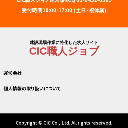
施工管理（建築/土木/電気工事/管工事/電気
受付時間10:00-17:00 (土日・祝休業)
通信/造園）
その他（造園工事/営業/ドライバー/事務/工場
内作業/警備）
建設現場作業に特化した求人サイト
CIC職人ジョブ
運営会社
個人情報の取り扱いについて
Copyright © CIC Co., Ltd. All rights reserved.