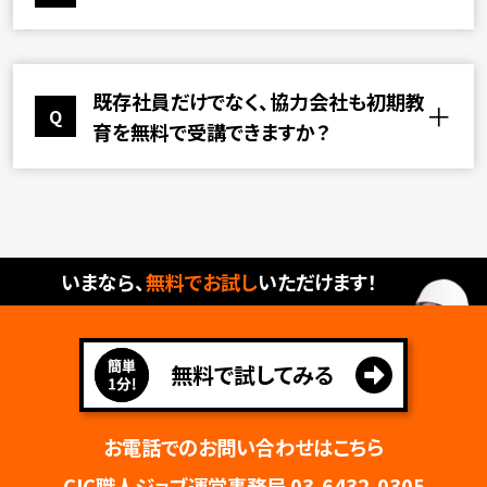
<職種一覧>
大工工事
いいえ、何名採用されても追加費用はござい
A
左官工事
ません。
既存社員だけでなく、協力会社も初期教
鳶（とび）・土工・コンクリート工事
Q
育を無料で受講できますか？
外装工事
電気工事
電気通信工事
はい、可能です。協力会社の方も対象としてい
A
管工事
ます。※無料で受講できる人数には限りがご
タイル・れんが・ブロック工事
ざいます
鉄筋工事
いまなら、
無料でお試し
いただけます！​
土木
板金工事
塗装工事
無料で試してみる
防水工事
内装仕上工事
設計・積算・測量
お電話でのお問い合わせはこちら
解体工事
CIC職人ジョブ運営事務局 03-6432-0305
重機