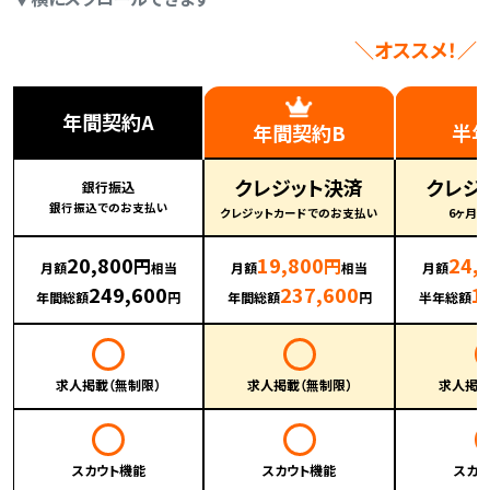
＼オススメ！／
年間契約A
年間契約B
半
クレジット決済
クレジ
銀行振込
銀行振込でのお支払い
クレジットカードでのお支払い
6ヶ月
20,800
19,800
24,
円
円
月額
相当
月額
相当
月額
249,600
237,600
1
年間総額
円
年間総額
円
半年総額
求人掲載（無制限）
求人掲載（無制限）
求人掲載
スカウト機能
スカウト機能
スカ