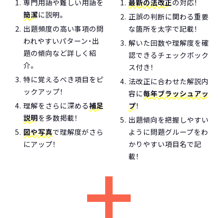
専門用語や難しい用語を
最新の法改正
の対応！
簡潔
に説明。
正誤の判断に関わる重要
出題頻度の高い事項の問
な箇所を太字で記載！
われやすいパターン・出
解いた回数や理解度を確
題の傾向など詳しく紹
認できるチェックボック
介。
ス付き！
特に覚えるべき項目をピ
法改正に合わせた解説内
ックアップ！
容に
毎年ブラッシュアッ
理解をさらに深める
補足
プ
！
説明
を多数掲載！
出題傾向を把握しやすい
図や写真
で理解度がさら
ように問題グループをわ
にアップ！
かりやすい項目名で記
載！