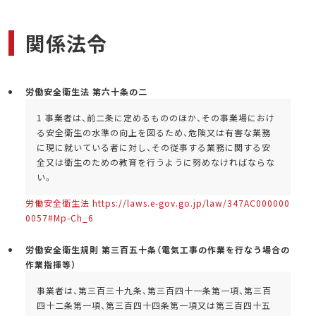
ォーム
よりご連絡ください。
講者の変更などを希望される方は、ご相談くださ
よりお客様自身で発行してください。請求
い。
関係法令
書は申込完了後、領収書はお支払完了後に
マイページにて発行をお願いします。
※メール等ではお送りいたしませんのでご
労働安全衛生法 第六十条の二
注意ください。
1 事業者は、前二条に定めるもののほか、その事業場におけ
る安全衛生の水準の向上を図るため、危険又は有害な業務
に現に就いている者に対し、その従事する業務に関する安
全又は衛生のための教育を行うように努めなければならな
い。
労働安全衛生法 https://laws.e-gov.go.jp/law/347AC000000
0057#Mp-Ch_6
労働安全衛生規則 第三百五十条（電気工事の作業を行なう場合の
作業指揮等）
事業者は、第三百三十九条、第三百四十一条第一項、第三百
四十二条第一項、第三百四十四条第一項又は第三百四十五