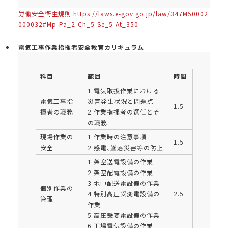
労働安全衛生規則 https://laws.e-gov.go.jp/law/347M50002
000032#Mp-Pa_2-Ch_5-Se_5-At_350
電気工事作業指揮者安全教育カリキュラム
科目
範囲
時間
1 電気取扱作業における
電気工事指
災害発生状況と問題点
1.5
揮者の職務
2 作業指揮者の選任とそ
の職務
現場作業の
1 作業時の注意事項
1.5
安全
2 感電、墜落災害等の防止
1 架空送電設備の作業
2 架空配電設備の作業
3 地中配送電設備の作業
個別作業の
4 特別高圧受変電設備の
2.5
管理
作業
5 高圧受変電設備の作業
6 工場電気設備の作業