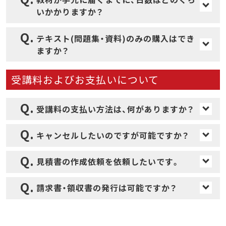
いかかりますか？
テキスト教材を用いる場合は、受講料のご
テキスト(問題集・資料)のみの購入はでき
入金を確認後、通常2～3営業日で発送いた
ますか？
します。講義スライド(PDF)を用いる場合
教材のみの販売は行っておりません。
は、講座ページから即時ダウンロードして
受講料およびお支払いについて
受講を開始できますので、テキストの配送
また、教材は受講者様に限ってお送りしておりま
はございません。
受講料の支払い方法は、何がありますか？
すので、ご了承ください。
※年末年始や夏季休業などの連休前後など、お申
お支払い方法は、「クレジットカード」「銀行
キャンセルしたいのですが可能ですか？
し込みいただいた日によって若干の遅れが出る場
振込」からお選びいただけます。
合もございます。
申し訳ありませんが、ご入金後のキャンセ
見積書の作成依頼を依頼したいです。
※離島などの地域的な条件や天候不順、配送業者
動画視聴アカウントの発行・教材の発送はご入金
ルや返金は承っておりません。
の都合などによっても遅れが生じる場合がござい
確認後となります。
見積書の発行ご希望がございましたら、ご
請求書・領収書の発行は可能ですか？
ますので何卒ご了承ください。
ご入金後に「受講期限に間に合わなかった」「教育
希望の科目や研修、ご相談内容等を弊社（当
の必要がなくなった」等、如何なる理由でも取り消
はい、可能です。宛名につきましてもご自身
センター）ホームページの、
お問い合わせフ
し、返金は承っておりません。ご了承ください。受
で設定していただけますので、
マイページ