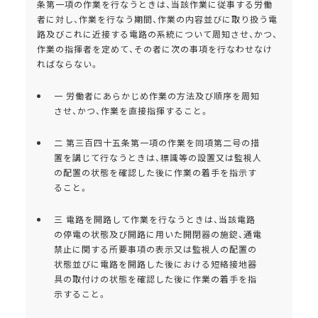
条第一項の作業を行なうときは、当該作業に従事する労働
者に対し、作業を行なう期間、作業の内容並びに取り扱う電
路及びこれに近接する電路の系統について周知させ、かつ、
作業の指揮者を定めて、その者に次の事項を行なわせなけ
ればならない。
一 労働者にあらかじめ作業の方法及び順序を周知
させ、かつ、作業を直接指揮すること。
二 第三百四十五条第一項の作業を同項第二号の措
置を講じて行なうときは、標識等の設置又は監視人
の配置の状態を確認した後に作業の着手を指示す
ること。
三 電路を開路して作業を行なうときは、当該電路
の停電の状態及び開路に用いた開閉器の施錠、通電
禁止に関する所要事項の表示又は監視人の配置の
状態並びに電路を開路した後における短絡接地器
具の取付けの状態を確認した後に作業の着手を指
示すること。