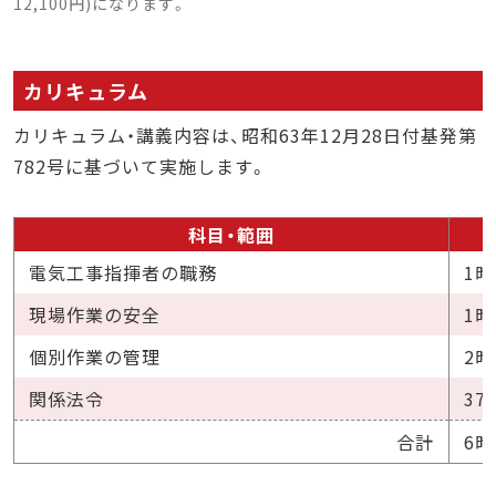
12,100円)になります。
カリキュラム
カリキュラム・講義内容は、昭和63年12月28日付基発第
782号に基づいて実施します。
科目・範囲
電気工事指揮者の職務
1時
現場作業の安全
1時
個別作業の管理
2時
関係法令
37
合計
6時