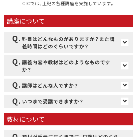
CICでは、上記の各種講座を実施しています。
講座について
科目はどんなものがありますか？また講
義時間はどのぐらいですか？
法令で定められた科目について、法令で定
講義内容や教材はどのようなものです
められた教育時間以上の講義を行っていま
か？
す。
理解をより深められるよう、解説中のスラ
講師はどんな人ですか？
イドを画面に映し出すことによってイメー
さまざまな職場で安全衛生水準の向上に尽
ジがしやすい講義を行っています。教材は
いつまで受講できますか？
力している労働安全コンサルタントが担当
テキストまたはダウンロード可能な講義ス
本講座の受講期間は60日間です。
しています。
ライド(PDF)を使用しています。
教材について
教材が手元に届くまでに、日数はどのくら