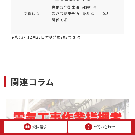
労働安全衛生法、同施行令
関係法令
及び労働安全衛生規則の
0.5
関係条項
昭和63年12月28日付基発第782号 別添
関連コラム
資料請求
お問い合わせ