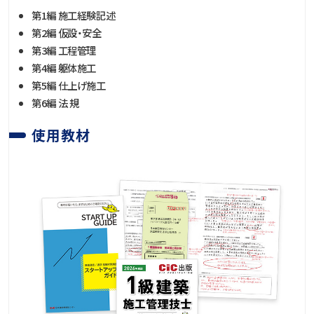
第1編 施工経験記述
第2編 仮設・安全
第3編 工程管理
第4編 躯体施工
第5編 仕上げ施工
第6編 法 規
使用教材