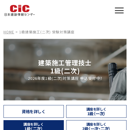
施工管理技士合格をアシスト
建設業特化の受験対策
HOME
>
1級建築施工(二次) 受験対策講座
建築施工管理技士
1級(二次)
2026年度1級(二次)対策講座 申込受付中！
講座を詳しく
資格を詳しく
1級（一次）
講座を詳しく
講座を詳しく
1級（二次）
2級（一次・二次）