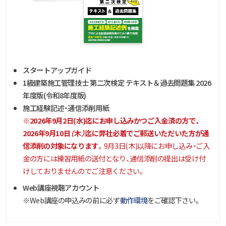
スタートアップガイド
1級建築施工管理技士 第二次検定 テキスト＆過去問題集 2026
年度版(令和8年度版)
施工経験記述・通信添削用紙
※
2026年9月2日(水)
迄にお申し込みかつご入金済の方で、
2026年9月10日（木）迄に弊社必着でご郵送いただいた方が通
信添削の対象になります
。9月3日(木)以降にお申し込み・ご入
金の方には練習用紙の送付となり、通信添削の提出は受け付
けしておりませんのでご注意ください
。
Web講座視聴アカウント
※Web講座の申込みの前に必ず
動作環境
をご確認下さい。