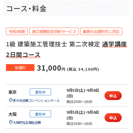
コース・料金
令和8年度
施⼯経験記述添削サービス
最新の出題形式に対応
1級 建築施工管理技士 第二次検定
通学講座
2日間コース
31,000
受講料
円 (税込 34,100円)
9月5日(土)・9月6日
東京
受付中
(日)
家の光会館コンベンションホール
両日10:00～16:00
9月5日(土)・9月6日
大阪
受付中
(日)
大阪府社会福祉会館
両日10:00～16:00