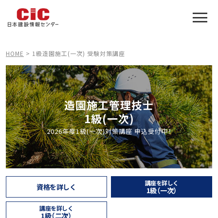
施工管理技士合格をアシスト
建設業特化の受験対策
HOME
>
1級造園施工(一次) 受験対策講座
造園施工管理技士
1級(一次)
2026年度1級(一次)対策講座 申込受付中！
講座を詳しく
資格を詳しく
1級（一次）
講座を詳しく
1級（二次）