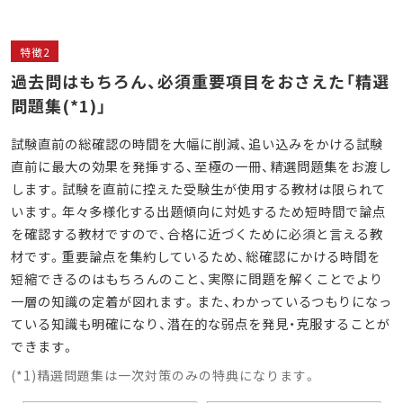
特徴2
過去問はもちろん、必須重要項目をおさえた「精選
問題集
(*1)
」
試験直前の総確認の時間を大幅に削減、追い込みをかける試験
直前に最大の効果を発揮する、至極の一冊、精選問題集をお渡し
します。試験を直前に控えた受験生が使用する教材は限られて
います。年々多様化する出題傾向に対処するため短時間で論点
を確認する教材ですので、合格に近づくために必須と言える教
材です。重要論点を集約しているため、総確認にかける時間を
短縮できるのはもちろんのこと、実際に問題を解くことでより
一層の知識の定着が図れます。また、わかっているつもりになっ
ている知識も明確になり、潜在的な弱点を発見・克服することが
できます。
(*1)精選問題集は一次対策のみの特典になります。