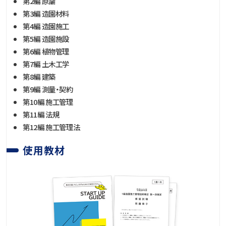
第2編 原論
第3編 造園材料
第4編 造園施工
第5編 造園施設
第6編 植物管理
第7編 土木工学
第8編 建築
第9編 測量・契約
第10編 施工管理
第11編 法規
第12編 施工管理法
使用教材