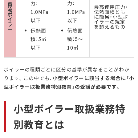
力：
力：
貫
最高使用圧力・
流
1.0MPa
1.0MPa
伝熱面積とも
ボ
に簡易・小型ボ
イ
以下
以下
イラーの規定
ラ
を超えるもの
ー
伝熱面
伝熱面
積：5㎡
積：5～
以下
10㎡
ボイラーの種類ごとに区分の基準が異なることがわか
ります。この中でも、
小型ボイラーに該当する場合に「小
型ボイラー取扱業務特別教育」の受講が必要です。
小型ボイラー取扱業務特
別教育とは