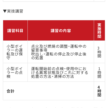
▼実技講習
実
施
講習科目
講習の内容
時
間
小型ボイ
点火及び燃焼の調整・運転中の
3
ラーの運
留意事項
時
転及び保
吹出し・運転の停止及び停止後
間
守
の処置
小型ボイ
運転開始前の点検・使用中にお
１
ラーの点
ける異常状態及びこれに対する
時
検
処置の方法・清掃の方法
間
4
合計
時
間