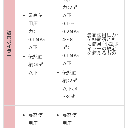
力：2㎡
最高使
以下：
用圧
0.1～
力：
0.2MPa
温
最高使用圧力・
水
0.1MPa
4～8
伝熱面積とも
ボ
に簡易・小型ボ
イ
以下
㎡：
イラーの規定
ラ
を超えるもの
ー
0.1MPa
伝熱面
以下
積：4㎡
以下
伝熱面
積：2㎡
以下、4
～8㎡
最高使
最高使
用圧
用圧