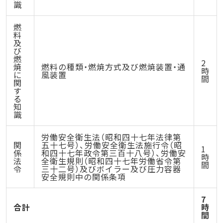
識
燃
料
及
び
燃
2
焼
燃料の種類・燃焼方式及び燃焼装置・通
時
に
風装置
間
関
す
る
知
識
労働安全衛生法（昭和四十七年法律第
関
五十七号）、労働安全衛生法施行令（昭
1
係
和四十七年政令第三百十八号）、労働安
時
法
全衛生規則（昭和四十七年労働省令第
間
令
三十二号）及びボイラー及び圧力容器
安全規則中の関係条項
7
合計
時
間