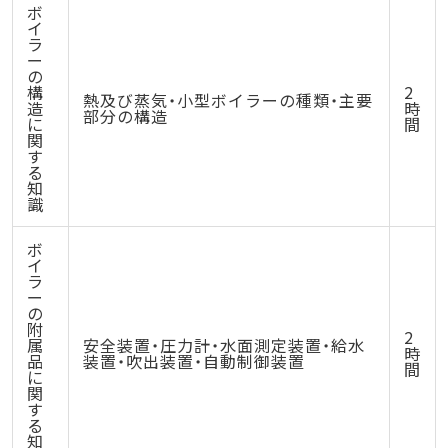
ボ
イ
ラ
ー
の
構
2
熱及び蒸気・小型ボイラーの種類・主要
造
時
部分の構造
に
間
関
す
る
知
識
ボ
イ
ラ
ー
の
附
2
属
安全装置・圧力計・水面測定装置・給水
時
品
装置・吹出装置・自動制御装置
間
に
関
す
る
知