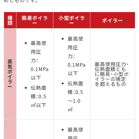
種
簡易ボイラ
小型ボイラ
ボイラー
類
ー
ー
最高使
最高使
用圧
用圧
力：
力：
蒸
最高使用圧力・
0.1MPa
気
0.1MPa
伝熱面積とも
ボ
以下
に簡易・小型ボ
イ
以下
イラーの規定
ラ
伝熱面
を超えるもの
ー
伝熱面
積：0.5
積：0.5
～1.0
㎡以下
㎡
最高使
用圧