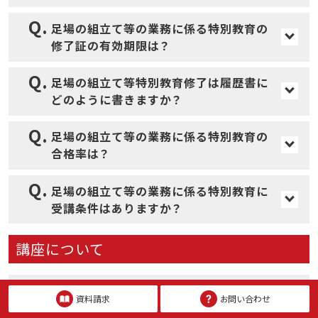
足場の組立て等特別教育の修了証とは、足
足場の組立て等の業務に係る特別教育の
場業務に従事するすべての作業員に義務づ
修了証の有効期限は？
けられている特別教育を受講し、修了して
足場の組立て等特別教育の修了証に有効期
足場の組立て等特別教育修了は履歴書に
いることを証明するものです。
限はありません。
どのように書きますか？
CICでは、オプションでカード型修了証をご選択
履歴書の資格一覧に書くときは「足場の組
いただいた方に発行しています。
足場の組立て等の業務に係る特別教育の
発行義務はありませんが、受講者名や受講科目の
立て等の業務に係る特別教育 修了」と書
合格率は？
記録は取って残しておく必要があり、実施記録と
きます。取得した年月日も忘れずに記載し
足場の組立て等特別教育には修了試験はあ
して修了証を発行するのがおすすめです。
足場の組立て等の業務に係る特別教育に
ましょう。
りません。講座をしっかりと受講すること
受講条件はありますか？
で現場業務に従事することが許可されま
足場の組立て等の業務に係る特別教育は、
す。
講座について
年齢を問わず誰でも受講が可能です。足場
の業務に従事するには、年少者労働基準規
科目はどんなものがありますか？また講
則により満18歳以上が条件となります。
資料請求
お問い合わせ
義時間はどのぐらいですか？