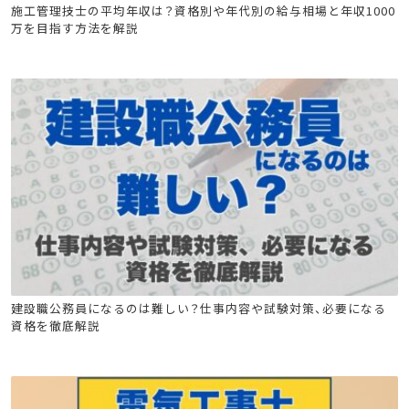
建設キャリア転職
造園施工管理技士
建築施工管理技士
施工管理技士の平均年収は？資格別や年代別の給与相場と年収1000
万を目指す方法を解説
土木施工管理技士
電気工事施工管理技士
管工事施工管理技士
電気通信工事施工管理技士
建築施工管理技士
土木施工管理技士
電気工事施工管理技士
建設職公務員になるのは難しい？仕事内容や試験対策、必要になる
資格を徹底解説
消防設備士
コンクリ
技術士