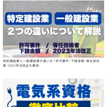
造園施工管理技士
建築施工管理技士
土木施工管理技士
特定建設業と一般建設業の違いは？許可要件・下請金額・専任技術
者・2023年法改正を解説
電気工事施工管理技士
管工事施工管理技士
電気通信工事施工管理技士
技術士