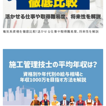
電気工事施工管理技士
電気通信工事施工管理技士
電気工事士
電気系資格を徹底比較！活かせる仕事や取得難易度、将来性を解説
消防設備士
工事担任者