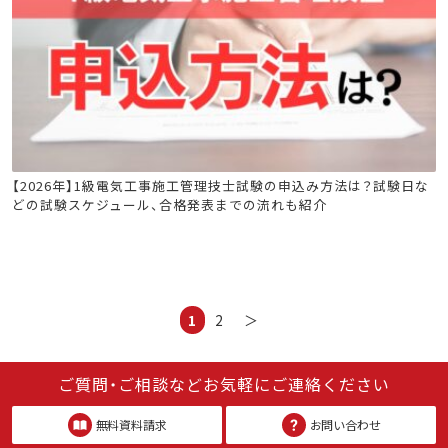
電気工事施工管理技士
【2026年】1級電気工事施工管理技士試験の申込み方法は？試験日な
どの試験スケジュール、合格発表までの流れも紹介
1
2
＞
ご質問・ご相談などお気軽にご連絡ください
無料資料請求
お問い合わせ