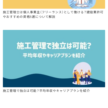
建設キャリア転職
建築施工管理技士
土木施工管理技士
施工管理士は個人事業主（フリーランス）として働ける？建設業許可
やおすすめの資格5選について解説
電気工事施工管理技士
管工事施工管理技士
建設キャリア転職
建築施工管理技士
土木施工管理技士
施工管理で独立は可能？平均年収やキャリアプランを紹介
電気工事施工管理技士
管工事施工管理技士