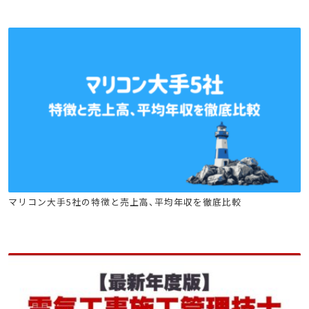
建設キャリア転職
土木施工管理技士
電気工事施工管理技士
マリコン大手5社の特徴と売上高、平均年収を徹底比較
電気工事士
技術士