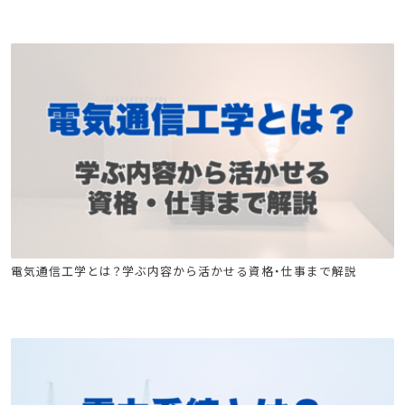
危険物
消防設備士
工事担任者
足場特別教育
玉掛け特別教育
高所作業車
クレーン
電気工事施工管理技士
工事担任者
電気通信工学とは？学ぶ内容から活かせる資格・仕事まで解説