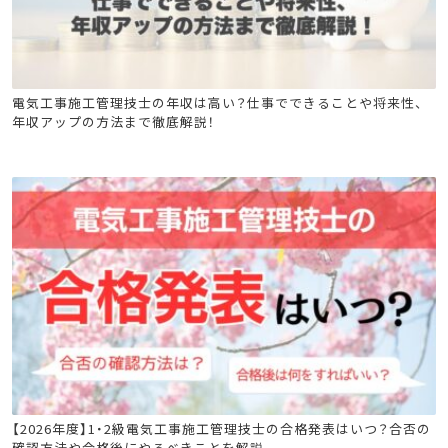
電気工事施工管理技士
電気工事施工管理技士の年収は高い？仕事でできることや将来性、
年収アップの方法まで徹底解説！
電気工事施工管理技士
【2026年度】1・2級電気工事施工管理技士の合格発表はいつ？合否の
確認方法や合格後にやるべきことを解説