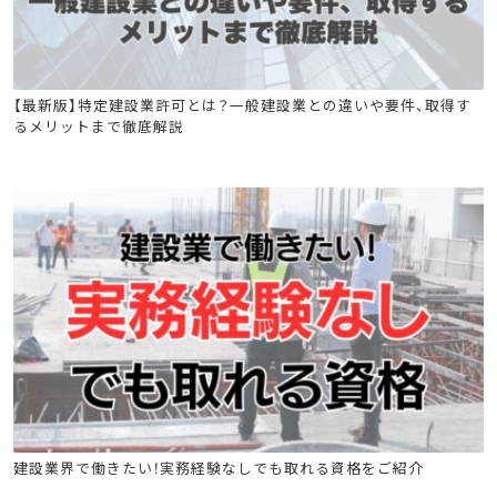
造園施工管理技士
建築施工管理技士
土木施工管理技士
【最新版】特定建設業許可とは？一般建設業との違いや要件、取得す
るメリットまで徹底解説
電気工事施工管理技士
管工事施工管理技士
電気通信工事施工管理技士
建築施工管理技士
土木施工管理技士
電気工事施工管理技士
建設業界で働きたい！実務経験なしでも取れる資格をご紹介
管工事施工管理技士
電気通信工事施工管理技士
電気工事士