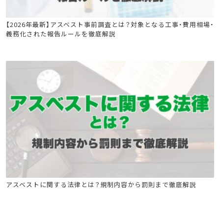
石綿(アスベスト)関連
建築物石綿含有建材調査者講習
【2026年最新】アスベスト事前調査とは？対象となる工事・費用相場・
義務化された報告ルールを徹底解説
石綿(アスベスト)関連
石綿技能講習
アスベストに関する法律とは？規制内容から罰則まで徹底解説
建築物石綿含有建材調査者講習