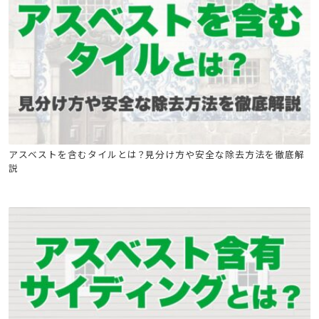
石綿(アスベスト)関連
石綿技能講習
アスベストを含むタイルとは？見分け方や安全な除去方法を徹底解
説
建築物石綿含有建材調査者講習