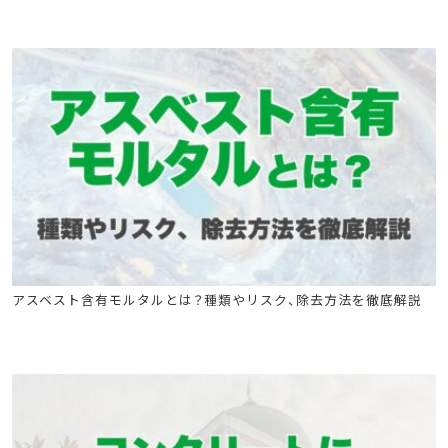
石綿(アスベスト)関連
石綿技能講習
アスベスト含有モルタルとは？種類やリスク、除去方法を徹底解説
建築物石綿含有建材調査者講習