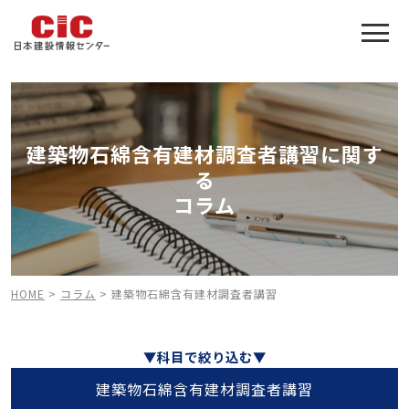
施工管理技士合格をアシスト
建設業特化の受験対策
建築物石綿含有建材調査者講習に関す
る
コラム
HOME
>
コラム
>
建築物石綿含有建材調査者講習
▼科目で絞り込む▼
建築物石綿含有建材調査者講習