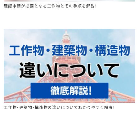
石綿(アスベスト)関連
建築物石綿含有建材調査者講習
確認申請が必要となる工作物とその手順を解説！
工作物石綿事前調査者
石綿(アスベスト)関連
建築物石綿含有建材調査者講習
工作物・建築物・構造物の違いについてわかりやすく解説！
工作物石綿事前調査者