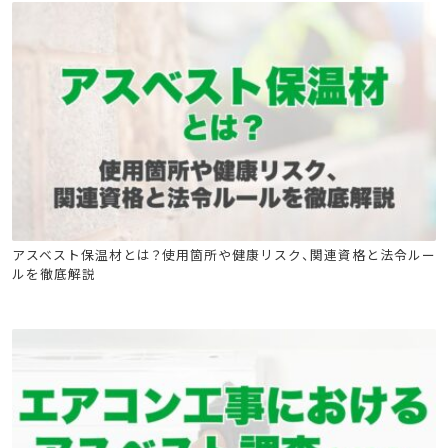
石綿(アスベスト)関連
石綿技能講習
アスベスト保温材とは？使用箇所や健康リスク、関連資格と法令ルー
ルを徹底解説
建築物石綿含有建材調査者講習