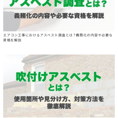
石綿(アスベスト)関連
石綿技能講習
エアコン工事におけるアスベスト調査とは？義務化の内容や必要な
資格を解説
建築物石綿含有建材調査者講習