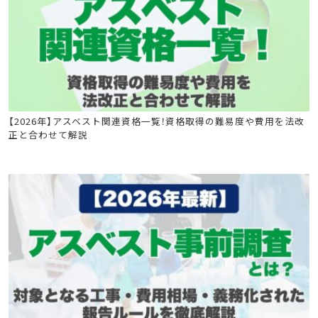
石綿(アスベスト)関連
石綿特別教育
石綿技能講習
【2026年】アスベスト関連資格一覧！資格取得の難易度や費用を法改
正と合わせて解説
建築物石綿含有建材調査者講習