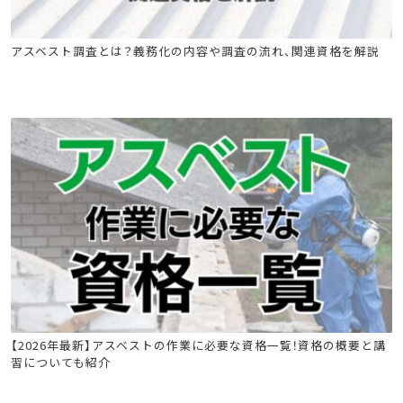
石綿(アスベスト)関連
石綿技能講習
アスベスト調査とは？義務化の内容や調査の流れ、関連資格を解説
建築物石綿含有建材調査者講習
石綿(アスベスト)関連
建築物石綿含有建材調査者講習
【2026年最新】アスベストの作業に必要な資格一覧！資格の概要と講
習についても紹介
工作物石綿事前調査者