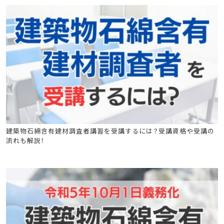
石綿(アスベスト)関連
建築物石綿含有建材調査者講習
建築物石綿含有建材調査者講習を受講するには？受講資格や受講の
流れも解説！