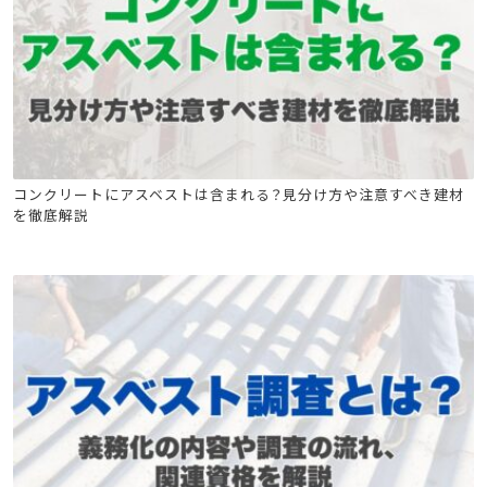
石綿(アスベスト)関連
石綿技能講習
コンクリートにアスベストは含まれる？見分け方や注意すべき建材
を徹底解説
建築物石綿含有建材調査者講習