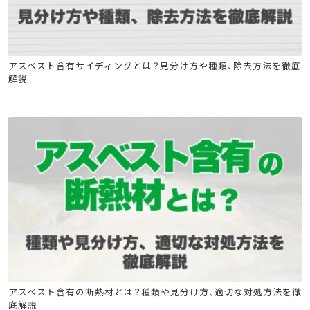
石綿(アスベスト)関連
石綿技能講習
アスベスト含有サイディングとは？見分け方や種類、除去方法を徹底
解説
建築物石綿含有建材調査者講習
石綿(アスベスト)関連
石綿技能講習
アスベスト含有の断熱材とは？種類や見分け方、適切な対処方法を徹
底解説
建築物石綿含有建材調査者講習