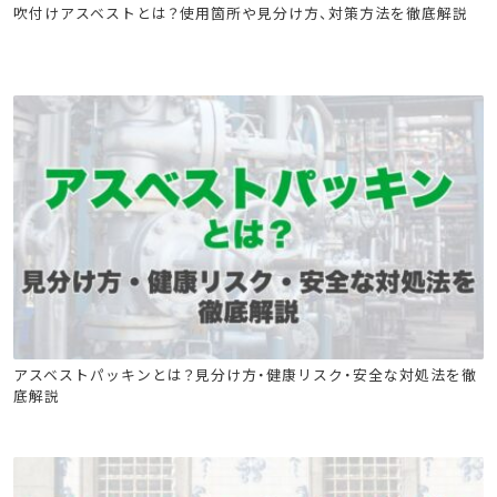
石綿(アスベスト)関連
石綿技能講習
吹付けアスベストとは？使用箇所や見分け方、対策方法を徹底解説
建築物石綿含有建材調査者講習
石綿(アスベスト)関連
石綿技能講習
アスベストパッキンとは？見分け方・健康リスク・安全な対処法を徹
底解説
建築物石綿含有建材調査者講習