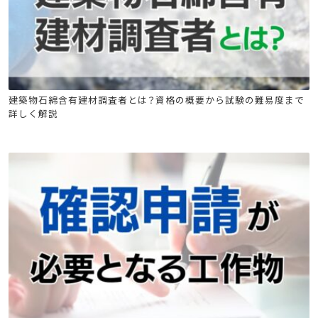
石綿(アスベスト)関連
建築物石綿含有建材調査者講習
建築物石綿含有建材調査者とは？資格の概要から試験の難易度まで
詳しく解説