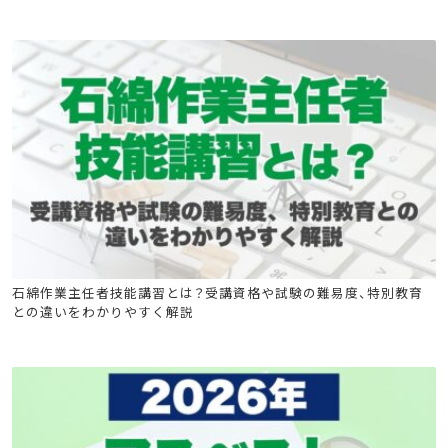
石綿(アスベスト)関連
石綿特別教育
石綿技能講習
石綿作業主任者技能講習とは？受講資格や試験の難易度、特別教育
との違いをわかりやすく解説
建築物石綿含有建材調査者講習