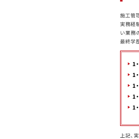
施工管
実務経
い業務
最終学
1
1
1
1
1
上記、