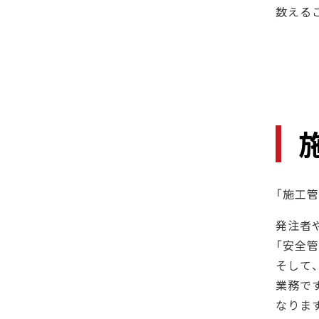
数える
「施工
発注者
「安全
そして
業務で
なりま