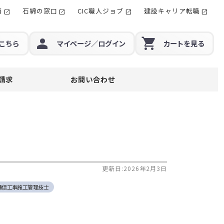
籍
石綿の窓口
CIC職人ジョブ
建設キャリア転職
こちら
マイページ
／ログイン
カート
を見る
請求
お問い合わせ
更新日:2026年2月3日
通信工事施工管理技士