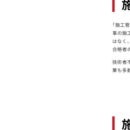
「施工
事の施
はなく
合格者
技術者
業も多