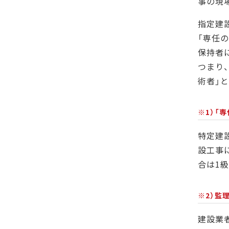
事の現
指定建
「専任の
保持者
つまり
術者」
※1）「
特定建
設工事
合は1
※2）監
建設業