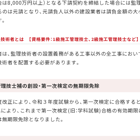
合は8,000万円以上）となる下請契約を締結した場合には
るのは元請となり、元請負人以外の建設業者は請負金額の大
す。
任技術者とは 【資格要件：1級施工管理技士、2級施工管理技士など】
者は、監理技術者の設置義務がある工事以外の全工事におい
技術者を配置する必要があります。
管理技士補の創設・第一次検定の無期限免除
度改正により、令和３年度試験から、第一次検定に合格する
れにより、これまで第一次検定(旧：学科試験)合格の有効期
は無期限免除となりました。