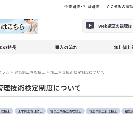
企業研修・社員研修
CIC出版の書
Web
講座の
視聴
は
ICの特長
購入の流れ
無料資料
コラム
>
建築施工管理技士
>
施工管理技術検定制度について
管理技術検定制度について
管理技士
土木施工管理技士
電気工事施工管理技士
管工事施工管理技士
電気