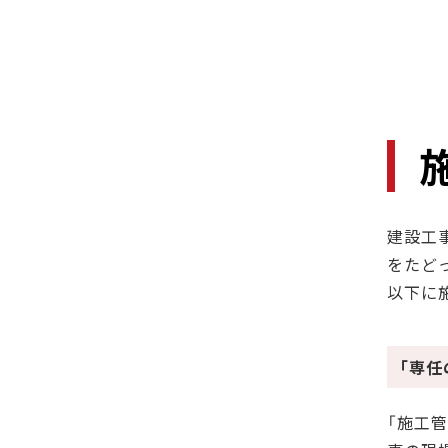
建設工
をたど
以下に
｢専任
「施工