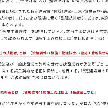
場に置く”主任技術者”及び”監理技術者”の有資格者として
設業に指定された特定建設業7業種（建築・土木・鋼構造物・舗
技術者（※1）」および現場に置く「監理技術者（※2）」は、
に限られます。
、1級施工管理技士を取得していると、該当工事における営業
として認められます。2級施工管理技士は「主任技術者（※3）
専任の技術者」とは 【資格要件：1級施工管理技士、2級施工管理技士
設業及び一般建設業の許可を受ける建設業者が営業所ごとに
に関する請負契約を適正に締結し、履行する。特定建設業の
級または2級の国家資格保有者がなれる。
理技術者とは 【資格要件：1級施工管理技士、1級建築士など】
者が発注者から直接建設工事を請け負った元請負人（特定建設業