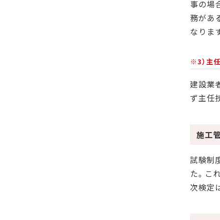
事の場
務があ
なりま
※3）主
建設業
ず主任
施工
試験制
た。こ
次検定