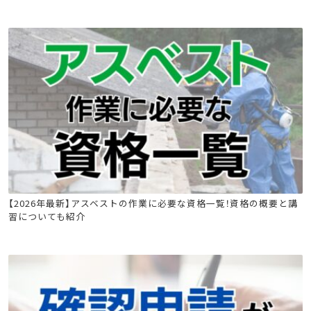
石綿(アスベスト)関連
建築物石綿含有建材調査者講習
【2026年最新】アスベストの作業に必要な資格一覧！資格の概要と講
習についても紹介
工作物石綿事前調査者