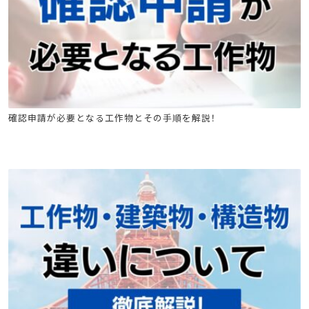
石綿(アスベスト)関連
建築物石綿含有建材調査者講習
確認申請が必要となる工作物とその手順を解説！
工作物石綿事前調査者