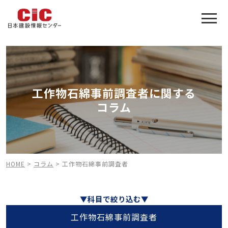
施工管理技士合格をアシスト
建設業特化の受験対策
工作物石綿事前調査者に関する
コラム
HOME
>
コラム
>
工作物石綿事前調査者
▼科目で絞り込む▼
工作物石綿事前調査者