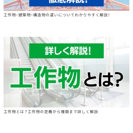
石綿(アスベスト)関連
建築物石綿含有建材調査者講習
工作物・建築物・構造物の違いについてわかりやすく解説！
工作物石綿事前調査者
石綿(アスベスト)関連
工作物石綿事前調査者
工作物とは？工作物の定義から種類まで詳しく解説