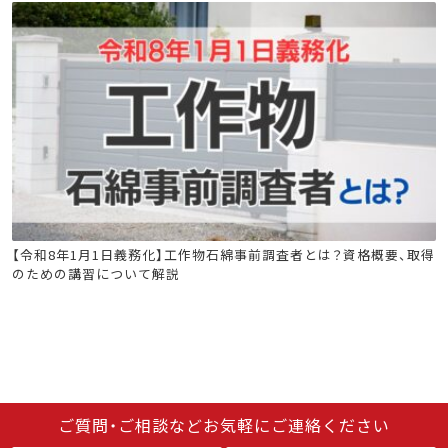
石綿(アスベスト)関連
工作物石綿事前調査者
【令和8年1月1日義務化】工作物石綿事前調査者とは？資格概要、取得
のための講習について解説
ご質問・ご相談などお気軽にご連絡ください