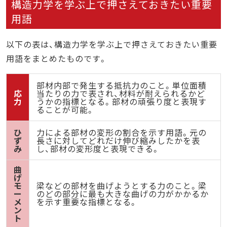
構造力学を学ぶ上で押さえておきたい重要
用語
以下の表は、構造力学を学ぶ上で押さえておきたい重要
用語をまとめたものです。
部材内部で発生する抵抗力のこと。単位面積
応
当たりの力で表され、材料が耐えられるかど
力
うかの指標となる。部材の頑張り度と表現す
ることが可能。
ひ
力による部材の変形の割合を示す用語。元の
ず
長さに対してどれだけ伸び縮みしたかを表
み
し、部材の変形度と表現できる。
曲
げ
モ
梁などの部材を曲げようとする力のこと。梁
ー
のどの部分に最も大きな曲げの力がかかるか
メ
を示す重要な指標となる。
ン
ト