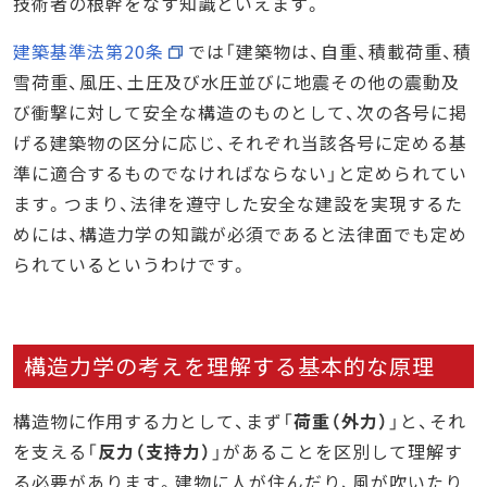
技術者の根幹をなす知識といえます。
建築基準法第20条
では「建築物は、自重、積載荷重、積
雪荷重、風圧、土圧及び水圧並びに地震その他の震動及
び衝撃に対して安全な構造のものとして、次の各号に掲
げる建築物の区分に応じ、それぞれ当該各号に定める基
準に適合するものでなければならない」と定められてい
ます。つまり、法律を遵守した安全な建設を実現するた
めには、構造力学の知識が必須であると法律面でも定め
られているというわけです。
構造力学の考えを理解する基本的な原理
構造物に作用する力として、まず「
荷重（外力）
」と、それ
を支える「
反力（支持力）
」があることを区別して理解す
る必要があります。建物に人が住んだり、風が吹いたり