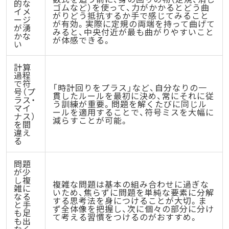
的な
ゴムなど）を使って、力がかかるとどう曲
イメ
がりどう抵抗するか手で感じてみること
ージ
が有効。実際に定規の両端を持って曲げて
が湧
みると、中央付近が最も曲がりやすいこと
かな
が体感できる。
い
計算
過程
で符
「時計回りをプラス」など、自分なりの一
号（プ
貫したルールを最初に決め、常にそれに従
ラス・
う訓練が重要。問題を解くたびに同じル
マイ
ールを適用することで、符号ミスを大幅に
ナス）
減らすことが可能。
を間
違え
る
問題
が少
し複
複雑な問題は基本の組み合わせに過ぎな
雑に
いため、焦らずに問題を単純な要素に分解
なる
する思考法を身につけることが大切。ま
と手
ず全体像を把握し、次に個々の部分に分け
も足
て考える習慣をつけるのがおすすめ。
も出
なく