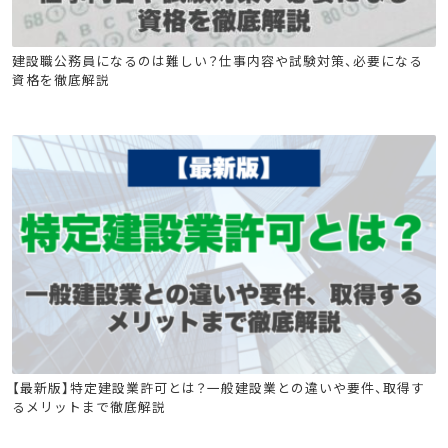
建築施工管理技士
土木施工管理技士
電気工事施工管理技士
建設職公務員になるのは難しい？仕事内容や試験対策、必要になる
資格を徹底解説
消防設備士
コンクリ
技術士
造園施工管理技士
建築施工管理技士
土木施工管理技士
【最新版】特定建設業許可とは？一般建設業との違いや要件、取得す
るメリットまで徹底解説
電気工事施工管理技士
管工事施工管理技士
電気通信工事施工管理技士