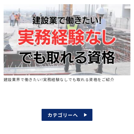
建築施工管理技士
土木施工管理技士
電気工事施工管理技士
建設業界で働きたい！実務経験なしでも取れる資格をご紹介
管工事施工管理技士
電気通信工事施工管理技士
電気工事士
危険物
消防設備士
工事担任者
足場特別教育
玉掛け特別教育
高所作業車
クレーン
カテゴリーへ