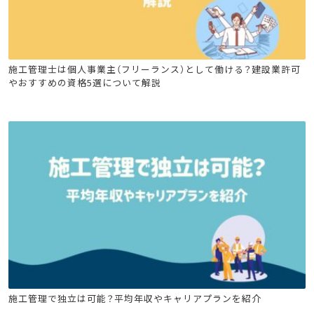
建設キャリア転職
建築施工管理技士
土木施工管理技士
施工管理士は個人事業主（フリーランス）として働ける？建設業許可
やおすすめの資格5選について解説
電気工事施工管理技士
管工事施工管理技士
建設キャリア転職
建築施工管理技士
土木施工管理技士
施工管理で独立は可能？平均年収やキャリアプランを紹介