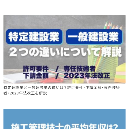
電気工事施工管理技士
管工事施工管理技士
造園施工管理技士
建築施工管理技士
土木施工管理技士
特定建設業と一般建設業の違いは？許可要件・下請金額・専任技術
者・2023年法改正を解説
電気工事施工管理技士
管工事施工管理技士
電気通信工事施工管理技士
技術士