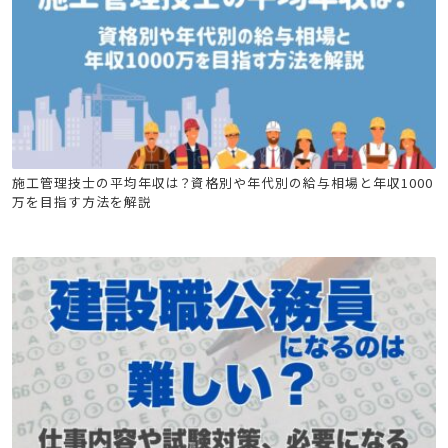
建設キャリア転職
造園施工管理技士
建築施工管理技士
施工管理技士の平均年収は？資格別や年代別の給与相場と年収1000
万を目指す方法を解説
土木施工管理技士
電気工事施工管理技士
管工事施工管理技士
電気通信工事施工管理技士