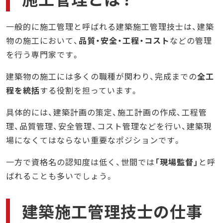
建築材料メーカーでの業務内容
公共団体や官公庁、大学や研究機関での業務内
一般的に施工管理と呼ばれる建築施工管理技士は、建築
容
物の施工において、
品質・安全・工程・コスト
などの管理
建築施工管理技士の現場の実情
を行う専門家です。
建築施工管理技士の求人状況
施工管理技士の平均年収
建築物の施工には多くの職種が関わり、完成までの
全工
程を統括
する役割を担っています。
建築施工管理技士のキャリアアップの道
建築施工管理技士で活躍している人の特徴8選
具体的には、建築計画の策定、施工計画の作成、工程管
①技術力が高い
理、品質管理、安全管理、コスト管理などを行い、建築現
②コミュニケーション能力がある
場になくてはならない重要なポジションです。
③問題解決能力がある
一方で資格名の認知度は低く、世間では
「現場監督」
と呼
④責任感が強い
ばれることも多いでしょう。
⑤気遣いがある
⑥リーダーシップがある
建築施工管理技士の仕事
⑦経験が豊富な人が多い
⑧常に学び続ける姿勢がある