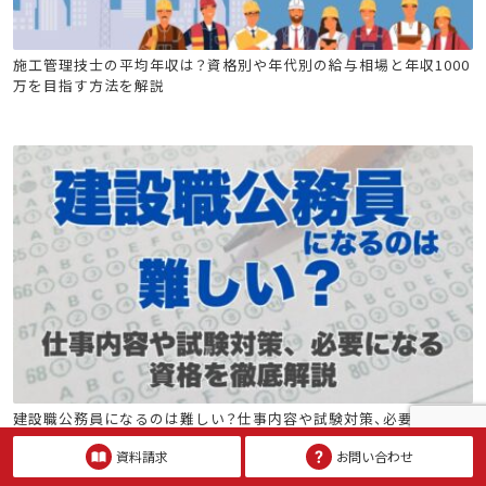
建設キャリア転職
造園施工管理技士
建築施工管理技士
施工管理技士の平均年収は？資格別や年代別の給与相場と年収1000
万を目指す方法を解説
土木施工管理技士
電気工事施工管理技士
管工事施工管理技士
電気通信工事施工管理技士
建築施工管理技士
土木施工管理技士
電気工事施工管理技士
建設職公務員になるのは難しい？仕事内容や試験対策、必要になる
資格を徹底解説
消防設備士
コンクリ
技術士
資料請求
お問い合わせ