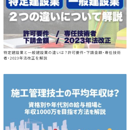
造園施工管理技士
建築施工管理技士
土木施工管理技士
特定建設業と一般建設業の違いは？許可要件・下請金額・専任技術
者・2023年法改正を解説
電気工事施工管理技士
管工事施工管理技士
電気通信工事施工管理技士
技術士