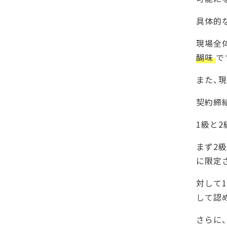
具体的
現場全
醐味
で
また、
契約締
1級と
まず2
に限定
対して
して認
さらに