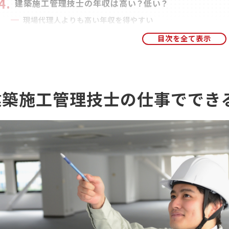
建築施工管理技士の年収は高い？低い？
現場代理人よりも高い年収を得やすい
建設作業員の年収よりもかなり高くなる
建築士と比べた場合
建設コンサルタントと比べて高い年収を得やすい
建築施工管理技士で年収を上げる方法
建築施工管理技士の仕事ででき
2級を取得した後に1級を目指す
社内で実績をあげ、良い評価を得て昇進する
転職してより高い年収を目指す
建築施工管理技士の資格を取得するメリット
建築工事に関する高いスキルを証明できる
現場や営業所の責任者を任されやすい
手当の支給などにより年収もアップしやすい
資格を持つ方の増加は自社の事業拡大に直結する