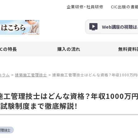
企業研修・社員研修
CIC出版の書
Web
講座の
視聴
は
ICの特長
購入の流れ
無料資料
コラム
>
建築施工管理技士
>
建築施工管理技士はどんな資格？年収1000万
施工管理技士はどんな資格？年収1000万
新試験制度まで徹底解説！
管理技士