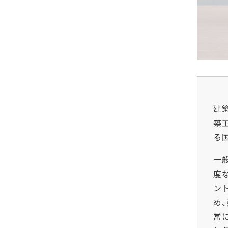
建
築
る
一
度
ン
め
常