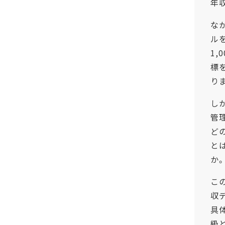
年
な
ル
1,
標
り
し
管
ど
と
か
こ
収
具
級