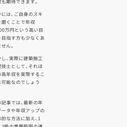
収も期待できます。
かには、ご自身のスキ
を磨くことで年収
000万円という高い目
を目指す方も少なくあ
ません。
かし、実際に建築施工
理技士として、それほ
の高年収を実現するこ
は可能なのでしょう
。
の記事では、最新の年
データや年収アップの
体的な方法に加え、1
と2級の業務範囲の違