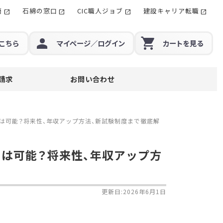
籍
石綿の窓口
CIC職人ジョブ
建設キャリア転職
こちら
マイページ
／ログイン
カート
を見る
請求
お問い合わせ
円は可能？将来性、年収アップ方法、新試験制度まで徹底解
円は可能？将来性、年収アップ方
更新日:2026年6月1日