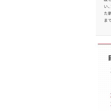
い、
た
ま