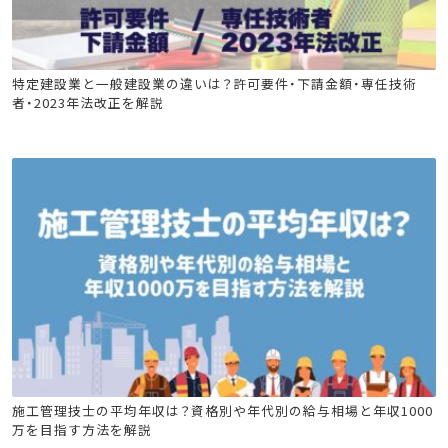
造園施工管理技士
建築施工管理技士
土木施工管理技士
特定建設業と一般建設業の違いは？許可要件・下請金額・専任技術
者・2023年法改正を解説
電気工事施工管理技士
管工事施工管理技士
電気通信工事施工管理技士
技術士
建設キャリア転職
造園施工管理技士
建築施工管理技士
施工管理技士の平均年収は？資格別や年代別の給与相場と年収1000
万を目指す方法を解説
土木施工管理技士
電気工事施工管理技士
管工事施工管理技士