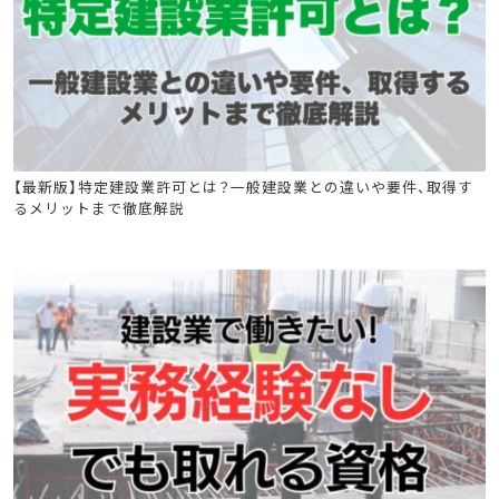
造園施工管理技士
建築施工管理技士
土木施工管理技士
【最新版】特定建設業許可とは？一般建設業との違いや要件、取得す
るメリットまで徹底解説
電気工事施工管理技士
管工事施工管理技士
電気通信工事施工管理技士