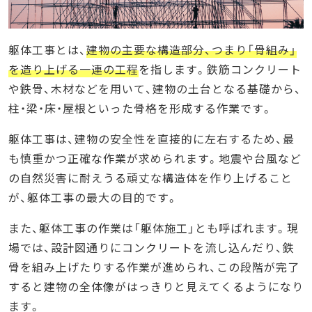
躯体工事とは、
建物の主要な構造部分、つまり「骨組み」
を造り上げる一連の工程
を指します。鉄筋コンクリート
や鉄骨、木材などを用いて、建物の土台となる基礎から、
柱・梁・床・屋根といった骨格を形成する作業です。
躯体工事は、建物の安全性を直接的に左右するため、最
も慎重かつ正確な作業が求められます。地震や台風など
の自然災害に耐えうる頑丈な構造体を作り上げること
が、躯体工事の最大の目的です。
また、躯体工事の作業は「躯体施工」とも呼ばれます。現
場では、設計図通りにコンクリートを流し込んだり、鉄
骨を組み上げたりする作業が進められ、この段階が完了
すると建物の全体像がはっきりと見えてくるようになり
ます。