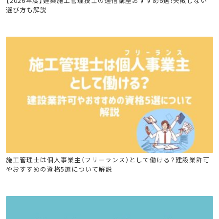
【2026年度】建築施工管理技士の通信講座おすすめ6選！失敗しない
選び方も解説
建設キャリア転職
建築施工管理技士
土木施工管理技士
施工管理士は個人事業主（フリーランス）として働ける？建設業許可
やおすすめの資格5選について解説
電気工事施工管理技士
管工事施工管理技士