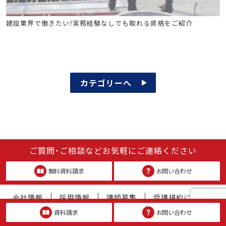
建築施工管理技士
土木施工管理技士
電気工事施工管理技士
建設業界で働きたい！実務経験なしでも取れる資格をご紹介
管工事施工管理技士
電気通信工事施工管理技士
電気工事士
危険物
消防設備士
工事担任者
足場特別教育
玉掛け特別教育
高所作業車
クレーン
カテゴリーへ
ご質問・ご相談などお気軽にご連絡ください
無料資料請求
お問い合わせ
会社情報
採用情報
講師募集
受講規約について
特定商取引法に基づく表示
資料請求
お問い合わせ
個人情報の取り扱いについて