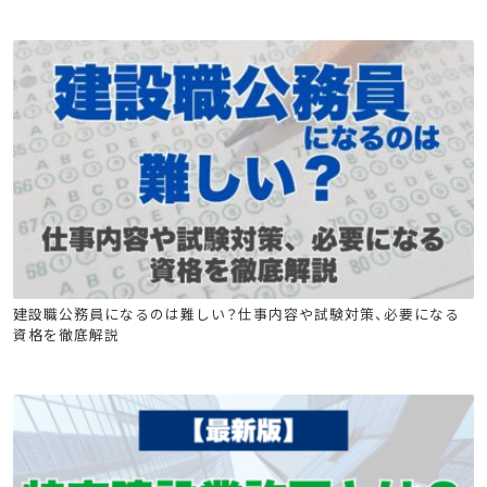
電気通信工事施工管理技士
建築施工管理技士
土木施工管理技士
電気工事施工管理技士
建設職公務員になるのは難しい？仕事内容や試験対策、必要になる
資格を徹底解説
消防設備士
コンクリ
技術士