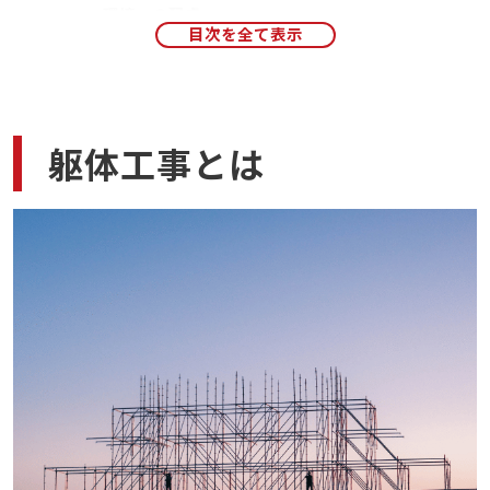
環境への配慮
躯体工事の知識が活かせる仕事
施工管理技士
構造設計者
CADオペレーター
躯体工事とは
建設機械オペレーター
躯体工事の知識が必要になる資格
建築施工管理技士
コンクリート技士・主任技士
鉄骨製作管理技術者
おすすめの勉強方法
図面を読み解く力を養う
現場の写真や動画でイメージを掴む
オンライン学習で効率的に学ぶ
まとめ