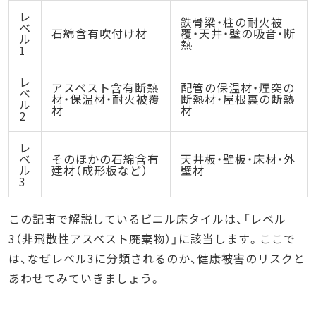
レ
鉄骨梁・柱の耐火被
ベ
石綿含有吹付け材
覆・天井・壁の吸音・断
ル
熱
1
レ
アスベスト含有断熱
配管の保温材・煙突の
ベ
材・保温材・耐火被覆
断熱材・屋根裏の断熱
ル
材
材
2
レ
ベ
そのほかの石綿含有
天井板・壁板・床材・外
ル
建材（成形板など）
壁材
3
この記事で解説しているビニル床タイルは、「レベル
3（非飛散性アスベスト廃棄物）」に該当します。ここで
は、なぜレベル3に分類されるのか、健康被害のリスクと
あわせてみていきましょう。