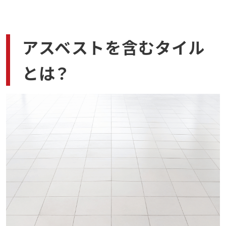
健康被害のリスク
アスベスト調査の具体的な流れ
ステップ1：書面調査
アスベストを含むタイル
ステップ2：目視確認
ステップ3：分析調査
とは？
ステップ4：報告書作成と提出
アスベスト含有建材が確認された場合の対応
信頼できるアスベスト除去業者を見極めるポイン
ト
ポイント1. 資格と許可を取得しているか確認す
る
ポイント2. 経験や実績は豊富か確認する
ポイント3. 安全対策は問題ないか確認する
ポイント4. 料金と見積りの透明性を確認する
アスベスト関連の相談は石綿の窓口がおすすめ！