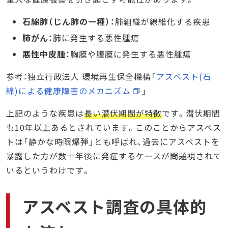
石綿肺（じん肺の一種）：
肺組織が線維化する疾患
肺がん：
肺に発生する悪性腫瘍
悪性中皮腫：
胸膜や腹膜に発生する悪性腫瘍
参考：独立行政法人 環境再生保全機構「
アスベスト(石
綿)による健康障害のメカニズム
」
上記のような疾患は
長い潜伏期間が特徴
です。潜伏期間
も10年以上あるとされています。このことからアスベス
トは「静かな時限爆弾」とも呼ばれ、過去にアスベストを
暴露した方が数十年後に発症するケースが問題視されて
いるというわけです。
アスベスト調査の具体的