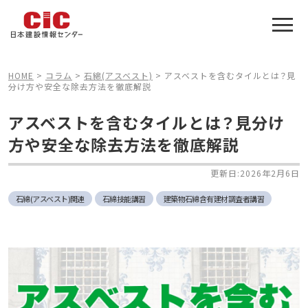
施工管理技士合格をアシスト
建設業特化の受験対策
HOME
>
コラム
>
石綿(アスベスト)
>
アスベストを含むタイルとは？見
分け方や安全な除去方法を徹底解説
アスベストを含むタイルとは？見分け
方や安全な除去方法を徹底解説
更新日:2026年2月6日
石綿(アスベスト)関連
石綿技能講習
建築物石綿含有建材調査者講習