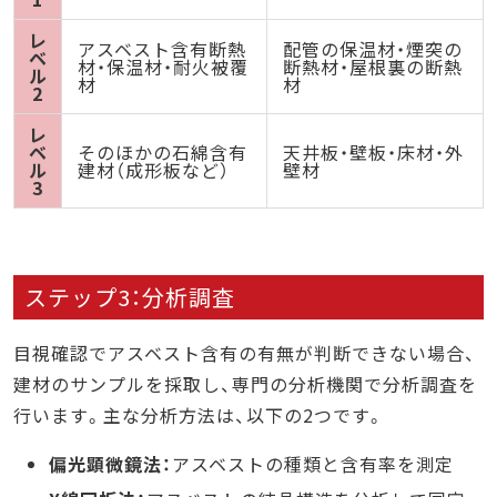
レ
アスベスト含有断熱
配管の保温材・煙突の
ベ
材・保温材・耐火被覆
断熱材・屋根裏の断熱
ル
材
材
2
レ
ベ
そのほかの石綿含有
天井板・壁板・床材・外
ル
建材（成形板など）
壁材
3
ステップ3：分析調査
目視確認でアスベスト含有の有無が判断できない場合、
建材のサンプルを採取し、専門の分析機関で分析調査を
行います。主な分析方法は、以下の2つです。
偏光顕微鏡法：
アスベストの種類と含有率を測定