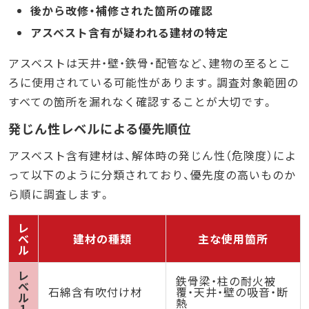
後から改修・補修された箇所の確認
アスベスト含有が疑われる建材の特定
アスベストは天井・壁・鉄骨・配管など、建物の至るとこ
ろに使用されている可能性があります。調査対象範囲の
すべての箇所を漏れなく確認することが大切です。
発じん性レベルによる優先順位
アスベスト含有建材は、解体時の発じん性（危険度）によ
って以下のように分類されており、優先度の高いものか
ら順に調査します。
レ
ベ
建材の種類
主な使用箇所
ル
レ
鉄骨梁・柱の耐火被
ベ
石綿含有吹付け材
覆・天井・壁の吸音・断
ル
熱
1