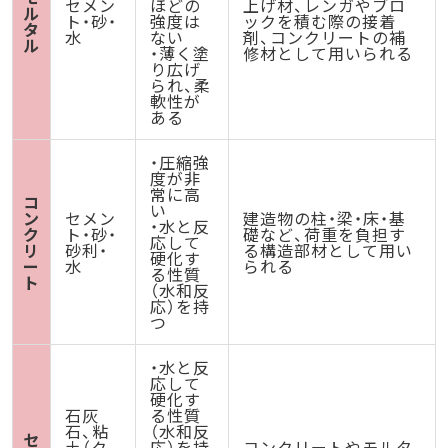
セメン
ほどの
上げ材、レンガやブロ
ル
ト・砂・
強度は
ックを積む際の接着
タ
水
ない
剤、コンクリートの補
ル
・薄く塗
修材として用いられる
り広げ
られ、柔
軟性が
ある
・圧縮強
度が非
常に高
コ
い
ン
セメン
建造物の柱・梁・床・基
・水と反
ク
ト・砂・
礎など、荷重を負担す
応して
リ
砂利・
る構造部材として用い
硬化す
ー
水
られる
る性質
ト
（水和反
応）を持
つ
・水と反
応して
硬化す
石灰
る性質
石、粘
（水和反
セ
土（ク
応）を持
コンクリートやモルタ