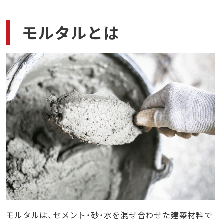
アスベスト調査の具体的な流れ
ステップ1:書面調査
モルタルとは
ステップ2:目視確認
発じん性レベルによる優先順位
ステップ3:分析調査
ステップ4:報告書作成と提出
アスベスト含有建材が確認された場合の対応
信頼できるアスベスト除去業者を見極めるポイン
ト
ポイント1. 資格と許可を取得しているか確認す
る
ポイント2. 経験や実績は豊富か確認する
ポイント3. 安全対策は問題ないか確認する
ポイント4. 料金と見積りの透明性を確認する
アスベスト関連の相談は石綿の窓口がおすすめ!
モルタルは、セメント・砂・水を混ぜ合わせた建築材料で