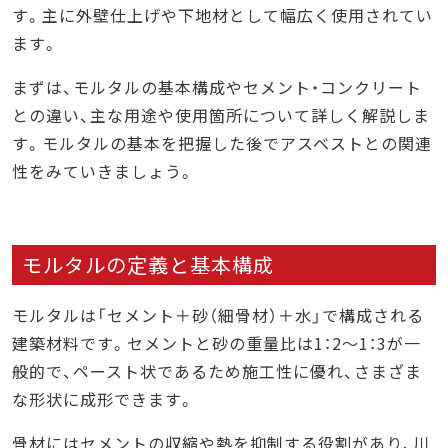
石綿の窓口の特徴
す。主に外壁仕上げや下地材として幅広く使用されてい
特徴1. 面倒な業務を全て丸投げできる
ます。
特徴2. 施工のプロによる高い品質
まずは、モルタルの基本構成やセメント・コンクリート
特徴3. 工事費用の大幅削減が可能
との違い、主な用途や使用箇所について詳しく解説しま
石綿の窓口の利用の流れ
す。モルタルの基本を把握した後でアスベストとの関連
まとめ
性をみていきましょう。
モルタルの定義と基本構成
モルタルは「セメント＋砂（細骨材）＋水」で構成される
建築材料です。セメントと砂の重量比は1：2〜1：3が一
般的で、ペースト状であるため施工性に優れ、さまざま
な形状に成形できます。
骨材にはセメントの収縮や熱を抑制する役割があり、川