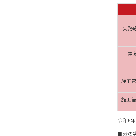
実務
電
施工管
施工管
令和6
自分の