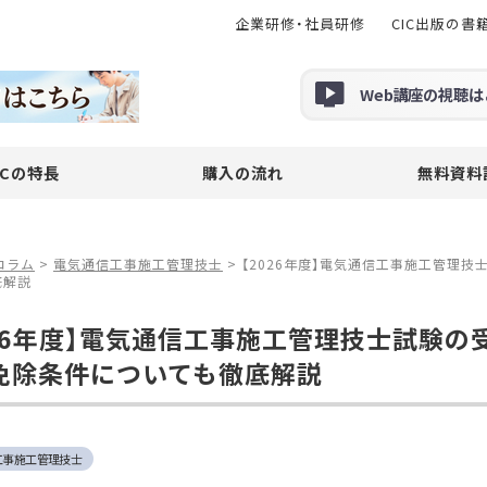
企業研修・社員研修
CIC出版の書
Web
講座の
視聴
は
ICの特長
購入の流れ
無料資料
コラム
>
電気通信工事施工管理技士
>
【2026年度】電気通信工事施工管理
底解説
026年度】電気通信工事施工管理技士試験
免除条件についても徹底解説
工事施工管理技士