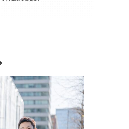
も注目！
？
ール