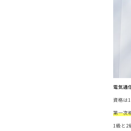
電気通
資格は
第一次
1級と