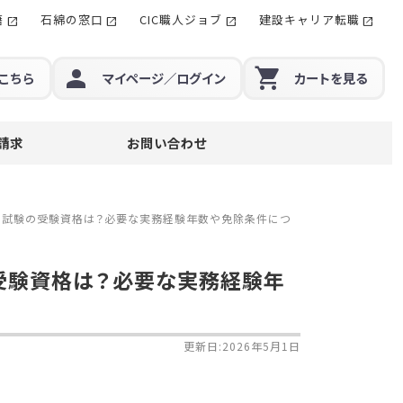
籍
石綿の窓口
CIC職人ジョブ
建設キャリア転職
こちら
マイページ
／ログイン
カート
を見る
請求
お問い合わせ
技士試験の受験資格は？必要な実務経験年数や免除条件につ
の受験資格は？必要な実務経験年
更新日:2026年5月1日