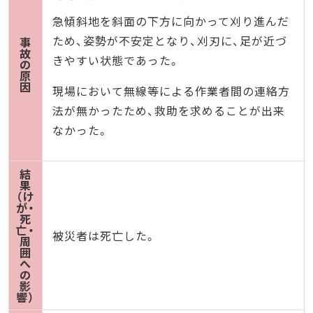
急傾斜地を斜面の下方に向かって刈り進んだ
ため、姿勢が不安定となり、刈刃に、足が近づ
事
故
きやすい状態であった。
の
原
因
現場において無線等による作業者間の連絡方
法が無かったため、救助を求めることが出来
なかった。
結
果
（け
が・
死
亡・
被災者は死亡した。
周
囲
へ
の
影
響）