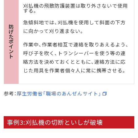
刈払機の飛散防護装置は取り外さないで使用
する。
急傾斜地では、刈払機を使用して斜面の下方
防
に向かって刈り進まない。
げ
た
ポ
作業中、作業者相互で連絡を取りあえるよう、
イ
ン
呼び子を吹く、トランシーバーを使う等の連
ト
絡方法を決めておくとともに、連絡方法に応
じた用具を作業者個々人に常に携帯させる。
参考：
厚生労働省「職場のあんぜんサイト」
事例3:刈払機の切断といしが破壊