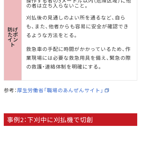
操作する者の5メートル以内（危険区域）に他
の者は立ち入らないこと。
刈払後の見通しのよい所を通るなど、自ら
も、また、他者からも容易に安全が確認でき
防げ
たポ
るような方法をとる。
イン
ト
救急車の手配に時間がかかっているため、作
業現場には必要な救急用具を備え、緊急の際
の救護・連絡体制を明確にする。
参考：
厚生労働省「職場のあんぜんサイト」
事例2：下刈中に刈払機で切創