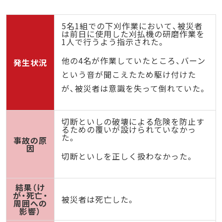
5名1組での下刈作業において、被災者
は前日に使用した刈払機の研磨作業を
1人で行うよう指示された。
他の4名が作業していたところ、バーン
発生状況
という音が聞こえたため駆け付けた
が、被災者は意識を失って倒れていた。
切断といしの破壊による危険を防止す
るための覆いが設けられていなかっ
た。
事故の原
因
切断といしを正しく扱わなかった。
結果（け
が・死亡・
被災者は死亡した。
周囲への
影響）