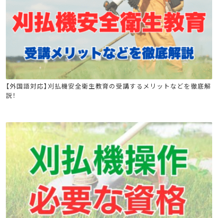
刈払機取扱作業者安全衛生教育
【外国語対応】刈払機安全衛生教育の受講するメリットなどを徹底解
説！