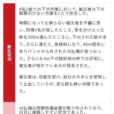
4名1組での下刈作業において、被災者は下刈
面積の少ない方面を1人で担当した。
時間になっても戻らない被災者を不審に思
い、同僚3名が探したところ、草を分け入った
跡を200m進んだところに、下刈された跡があ
り、さらに進むと、急傾斜になり、40m程先に
発
生
吊りバンドから外された刈払機が見つかっ
状
た。さらに8.5m下の傾斜地の終りの沢地に、
況
被災者が倒れているのが発見された。
被災者は、切創を受け、自分のタオルを使用し
て止血していたが、息も脈も無い状態であっ
た。
刈払機の飛散防護装置が取り外されており、
刈刃に接触しやすい状況であった。