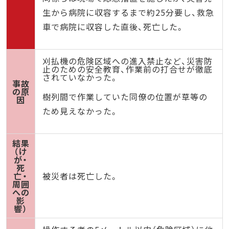
生から病院に収容するまで約25分要し、救急
車で病院に収容した直後、死亡した。
刈払機の危険区域への進入禁止など、災害防
止のための安全教育、作業前の打合せが徹底
されていなかった。
事故
の原
樹列間で作業していた同僚の位置が草等の
因
ため見えなかった。
結果
（け
が・
死
亡・
被災者は死亡した。
周囲
への
影
響）