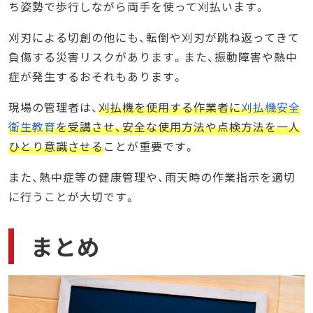
ち姿勢で歩行しながら両手を使って刈払います。
刈刃による切創の他にも、転倒や刈刃が跳ね返ってきて
負傷する災害リスクがあります。また、振動障害や熱中
症が発生するおそれもあります。
現場の管理者は、
刈払機を使用する作業者に
刈払機安全
衛生教育
を受講させ、安全な使用方法や点検方法を一人
ひとり意識させる
ことが重要です。
また、熱中症等の健康管理や、雨天時の作業指示を適切
に行うことが大切です。
まとめ