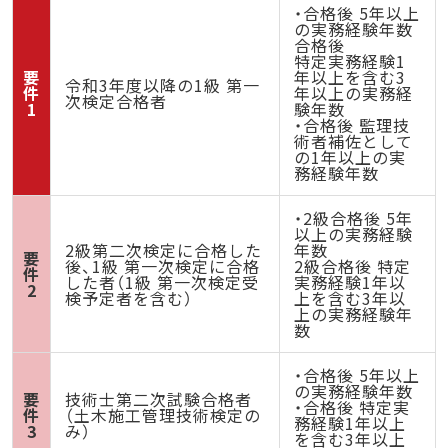
・合格後 5年以上
の実務経験年数
合格後
特定実務経験1
要
年以上を含む3
令和3年度以降の1級 第一
件
年以上の実務経
次検定合格者
1
験年数
・合格後 監理技
術者補佐として
の1年以上の実
務経験年数
・2級合格後 5年
以上の実務経験
2級第二次検定に合格した
年数
要
後、1級 第一次検定に合格
2級合格後 特定
件
した者（1級 第一次検定受
実務経験1年以
2
検予定者を含む）
上を含む3年以
上の実務経験年
数
・合格後 5年以上
の実務経験年数
要
技術士第二次試験合格者
・合格後 特定実
件
（土木施工管理技術検定の
務経験1年以上
3
み）
を含む3年以上