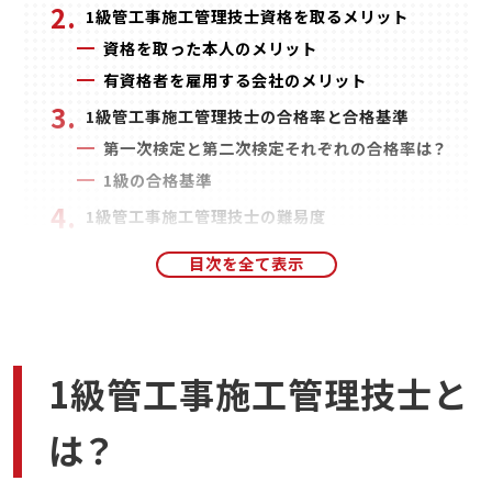
1級管工事施工管理技士資格を取るメリット
資格を取った本人のメリット
有資格者を雇用する会社のメリット
1級管工事施工管理技士の合格率と合格基準
第一次検定と第二次検定それぞれの合格率は？
1級の合格基準
1級管工事施工管理技士の難易度
出願資格を満たす難易度
受験者層から見た難易度
試験内容からみた難易度
関連する資格との比較
給水装置工事主任技術者
1級管工事施工管理技士と
配管技能士
は？
建築設備士
1級管工事施工管理技士の学習時間と学習方法