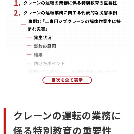
クレーンの運転の業務に係る特別教育の重要性
クレーンの運転業務に関する代表的な災害事例
事例1：「工事用ジブクレーンの解体作業中に挟
まれ災害」
発生状況
事故の原因
結果
防げたポイント
事例2：「天井クレーン点検作業中の挟まれ災
害」
発生状況
事故の原因
結果
クレーンの運転の業務に
防げたポイント
事例3：「天井クレーンによる金型片付け作業中
係る特別教育の重要性
の挟まれ災害」