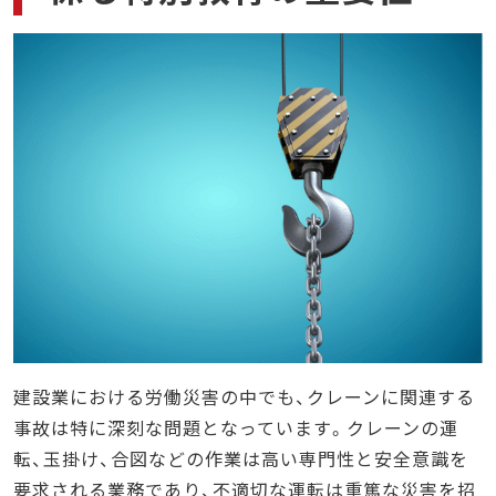
発生状況
事故の原因
結果
防げたポイント
事故の背景・原因分析
１．ハード面（設備・機器）の問題
２．ソフト面（管理・手順）の問題
３．人的要因の問題
クレーンの運転業務による災害を防ぐための現場
対策と教育
１．作業前の準備・計画段階
２．作業実施段階での安全対策
建設業における労働災害の中でも、クレーンに関連する
３．作業完了後の維持管理
事故は特に深刻な問題となっています。クレーンの運
４．教育・訓練の充実
転、玉掛け、合図などの作業は高い専門性と安全意識を
まとめ
要求される業務であり、不適切な運転は重篤な災害を招