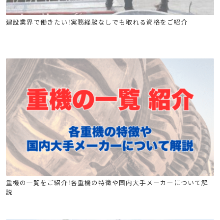
建築施工管理技士
土木施工管理技士
電気工事施工管理技士
建設業界で働きたい！実務経験なしでも取れる資格をご紹介
管工事施工管理技士
電気通信工事施工管理技士
電気工事士
危険物
消防設備士
工事担任者
足場特別教育
玉掛け特別教育
高所作業車
クレーン
フォークリフト運転業務従事者安全衛生教育
重機の一覧をご紹介！各重機の特徴や国内大手メーカーについて解
説
不整地運搬車の運転の業務に係る特別教育
ジャッキ式つり上げ機械の調整又は運転の業務に係る特別教育