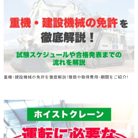
クレーン安全教育
ショベルローダー等の運転の業務に係る特別教育
ゴンドラ取扱い業務特別教育
巻上げ機の運転の業務に係る特別教育
移動式クレーンの運転特別教育
移動式クレーン運転士安全衛生教育
フォークリフト
高所作業車
クレーン
ローラー特別教育
小型車両特別教育
フォークリフト運転業務従事者安全衛生教育
重機・建設機械の免許を徹底解説！種類や取得費用･期間をご紹介！
ジャッキ式つり上げ機械の調整又は運転の業務に係る特別教育
クレーン安全教育
ショベルローダー等の運転の業務に係る特別教育
ゴンドラ取扱い業務特別教育
巻上げ機の運転の業務に係る特別教育
移動式クレーンの運転特別教育
移動式クレーン運転士安全衛生教育
フォークリフト
玉掛け特別教育
玉掛け安全教育
高所作業車
クレーン
ローラー特別教育
小型車両特別教育