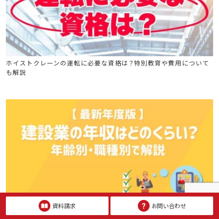
クレーン安全教育
巻上げ機の運転の業務に係る特別教育
ホイストクレーンの運転に必要な資格は？特別教育や費用について
も解説
移動式クレーンの運転特別教育
移動式クレーン運転士安全衛生教育
クレーン
資料請求
お問い合わせ