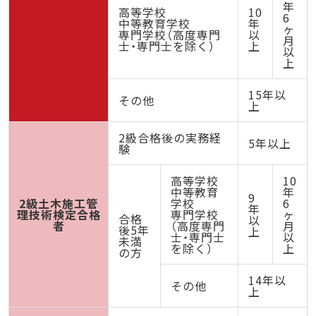
年
高等学校
10
6
中等教育学校
年
ヶ
専門学校（高度専門
以
月
士・専門士を除く）
上
以
上
15年以
その他
上
2級合格後の実務経
5年以上
験
高等学校
10
中等教育
年
9
2級土木施工管
学校
6
年
理技術検定合格
専門学校
ヶ
合格
以
者
（高度専門
月
後5年
上
士・専門士
以
未満
を除く）
上
の方
14年以
その他
上