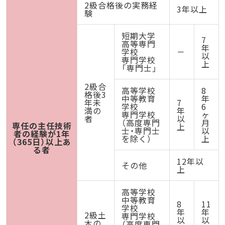
2級合格後の実務経
3年以上
験
短期大学
7
高等専門
年
学校
－
以
専門学校
上
「専門士」
2級合
高等学校
8
格後3
中等教育
年
年未
7
学校
6
満の
年
専門学校
ヶ
者
以
（高度専門
月
専任の主任技術
上
士・専門士
以
者の経験が1年
を除く）
上
（365日）以上あ
る者
12年以
その他
上
高等学校
中等教育
8
11
学校
年
年
2級土
専門学校
以
以
木の
（高度専門