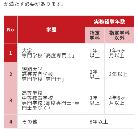
か満たす必要があります。
実務経験年数
No
学歴
指定
指定学科
学科
以外
大学
1年
1年6ヶ
1
専門学校「高度専門士」
以上
月以上
短期大学
2年
2
高等専門学校
3年以上
以上
専門学校「専門士」
高等学校
中等教育学校
3年
4年6ヶ
3
専門学校（高度専門士・専
以上
月以上
門士を除く）
4
その他
8年以上