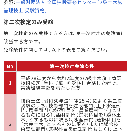
参照：
一般財団法人 全国建設研修センター「2級土木施工
管理技士 受験資格」
第二次検定のみ受験
第二次検定のみ受験できる方は、第一次検定の免除者に
該当する方です。
免除条件に関しては、以下の表をご覧ください。
No
第一次検定免除条件
平成28年度から令和2年度の2級土木施工管理
1
技術検定「学科試験」を受検し合格した者で、
実務経験年数を満たした方
技術士法（昭和58年法律第25号）による第二次
試験のうち、技術部門を建設部門、上下水道部
門、農業部門（選択科目を「農業農村工学」とす
るものに限る）、森林部門（選択科目を「森林土
木」とするものに限る）、水産部門（選択科目を
2
「水産土木」とするものに限る）または総合技
術監理部門（選択科目を建設部門もしくは上下