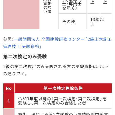
上
上
資格
士・専門士
のな
を除く）
い者
13年以
その他
上
参照：
一般財団法人 全国建設研修センター「2級土木施工
管理技士 受験資格」
第二次検定のみ受験
1級の第二次検定のみ受験される方の受験資格は、以下
の通りです。
No
第一次検定免除条件
令和3年度以降の「第一次検定・第二次検定」を
1
受験し、第一次検定のみ合格した者
技術士法による第2次試験のうち技術部門を建