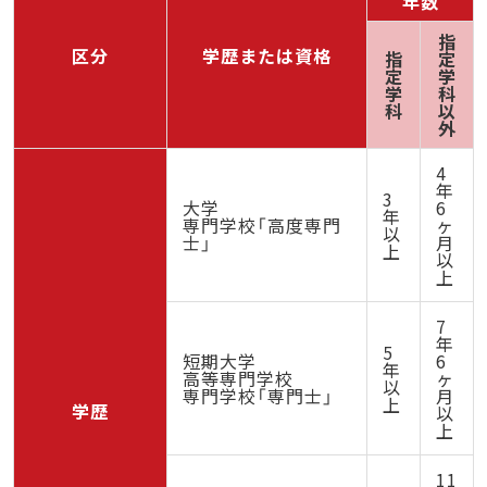
年数
指
区分
学歴または資格
指
定
定
学
学
科
科
以
外
4
年
3
大学
6
年
専門学校「高度専門
ヶ
以
士」
月
上
以
上
7
年
5
短期大学
6
年
高等専門学校
ヶ
以
専門学校「専門士」
月
上
学歴
以
上
11