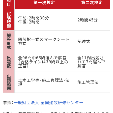
項
第一次検定
第二次検定
目
試
験
午前：2時間30分
2時間45分
時
午後：2時間
間
解
答
四肢択一式のマークシート
記述式
形
方式
式
出
全96問中65問選んで解答
全11問出題さ
題
（合格ラインは39問以上の
れて7問選んで
数
正答）
解答
出
題
土木工学等・施工管理法・法
施工管理法
範
規
囲
参照：
一般財団法人 全国建設研修センター