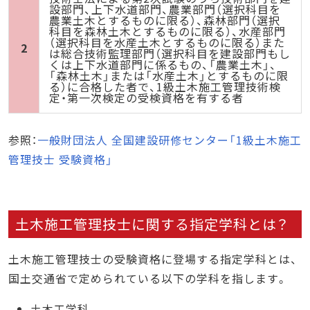
設部門、上下水道部門、農業部門（選択科目を
農業土木とするものに限る）、森林部門（選択
科目を森林土木とするものに限る）、水産部門
（選択科目を水産土木とするものに限る）また
2
は総合技術監理部門（選択科目を建設部門もし
くは上下水道部門に係るもの、「農業土木」、
「森林土木」または「水産土木」とするものに限
る）に合格した者で、1級土木施工管理技術検
定・第一次検定の受検資格を有する者
参照：
一般財団法人 全国建設研修センター「1級土木施工
管理技士 受験資格」
土木施工管理技士に関する指定学科とは？
土木施工管理技士の受験資格に登場する指定学科とは、
国土交通省で定められている以下の学科を指します。
土木工学科