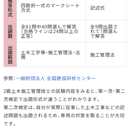
解
答
四肢択一式のマークシート
記述式
形
方式
式
出
全61問中40問選んで解答
全9問出題さ
題
（合格ラインは24問以上の
れて7問選ん
数
正答）
で解答
出
題
土木工学等・施工管理法・法
施工管理法
範
規
囲
参照：
一般財団法人 全国建設研修センター
2級土木施工管理技士の試験内容をみると、第一次・第二
次検定で出題形式が違うことがわかります。
第二次検定は、自分が実際に従事した土木工事などの記
述問題も出題されるため、専用の対策を取ることが大切
です。