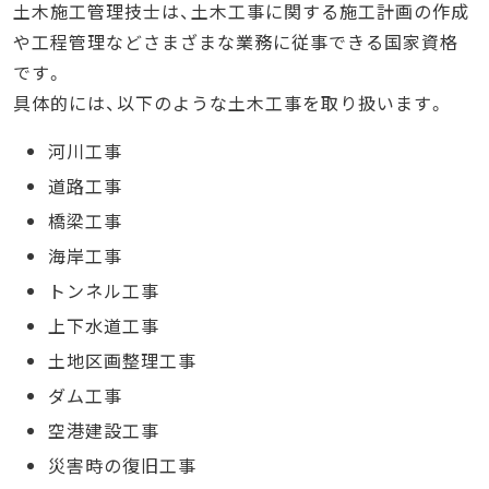
土木施工管理技士は、土木工事に関する施工計画の作成
2級土木施工管理技士の試験スケジュール
や工程管理などさまざまな業務に従事できる国家資格
2級土木施工管理技士の試験日
です。
2級土木施工管理技士の受験料金
具体的には、以下のような土木工事を取り扱います。
2級土木施工管理技士の試験内容
1級土木施工管理技士の試験スケジュール
河川工事
1級土木施工管理技士の試験日
道路工事
1級土木施工管理技士の受験料金
橋梁工事
1級土木施工管理技士の試験内容
海岸工事
まとめ
トンネル工事
上下水道工事
土地区画整理工事
ダム工事
空港建設工事
災害時の復旧工事