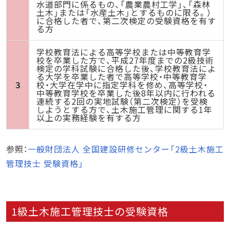
水道部門に係るもの、「農業農村工学」、「森林
土木」または「水産土木」とするものに限る。）
に合格した者で、第二次検定の受験資格を有す
る方
学校教育法による高等学校または中等教育学
校を卒業した方で、平成27年度までの2級技術
検定の学科試験に合格した後、学校教育法によ
る大学を卒業した者で高等学校・中等教育学
3
校・大学在学中に指定学科を修め、高等学校・
中等教育学校を卒業した後8年以内に行われる
連続する2回の実地試験（第二次検定）を受検
しようとする方で、土木施工管理に関する1年
以上の実務経験を有する方
参照：
一般財団法人 全国建設研修センター「2級土木施工
管理技士 受験資格」
1級土木施工管理技士の受験資格