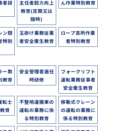
務者研
主任者能力向上
ん作業特別教育
教育(定期又は
随時)
シン類
玉掛け業務従業
ロープ高所作業
者特別
者安全衛生教育
者特別教育
育
ラー取
安全管理者選任
フォークリフト
別教育
時研修
運転業務従事者
安全衛生教育
運転士
不整地運搬車の
移動式クレーン
生教育
運転の業務に係
の運転の業務に
る特別教育
係る特別教育