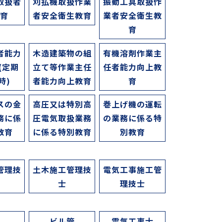
取扱者
刈払機取扱作業
振動工具取扱作
教育
者安全衛生教育
業者安全衛生教
育
者能力
木造建築物の組
有機溶剤作業主
(定期
立て等作業主任
任者能力向上教
時)
者能力向上教育
育
スの金
高圧又は特別高
巻上げ機の運転
務に係
圧電気取扱業務
の業務に係る特
教育
に係る特別教育
別教育
管理技
土木施工管理技
電気工事施工管
士
理技士
水
ビル管
電気工事士