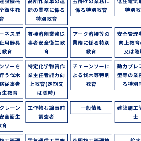
建設機械
高所作業車の運
玉掛けの業務に
低圧電気
全衛生教
転の業務に係る
係る特別教育
特別
育
特別教育
ーネス型
有機溶剤業務従
アーク溶接等の
安全管理
止用器具
事者安全衛生教
業務に係る特別
向上教育
別教育
育
教育
又は随
ンソーを
特定化学物質作
チェーンソーに
動力プレ
行う伐木
業主任者能力向
よる伐木等特別
型等の業
務従事者
上教育(定期又
教育
る特別
衛生教育
は随時)
クレーン
工作物石綿事前
一般情報
建築施工
安全衛生
調査者
士
教育
施工管理
電気通信工事施
造園施工管理技
給