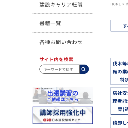
建設キャリア転職
HOME
>
書籍一覧
す
各種お問い合わせ
サイト内を検索
伐木等
転の業
特
店社安
理者能
育(
積卸し