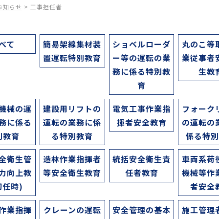
お知らせ
>
工事担任者
べて
簡易架線集材装
ショベルローダ
丸のこ等
置運転特別教育
ー等の運転の業
業従事者
務に係る特別教
生教
育
機械の運
建設用リフトの
電気工事作業指
フォーク
務に係る
運転の業務に係
揮者安全教育
の運転の
別教育
る特別教育
係る特
全衛生管
造林作業指揮者
統括安全衛生責
車両系荷
力向上教
等安全衛生教育
任者教育
機械等作
初任時)
者安全
作業指揮
クレーンの運転
安全管理の基本
施工管理