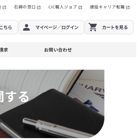
籍
石綿の窓口
CIC職人ジョブ
建設キャリア転職
こちら
マイページ
／ログイン
カート
を見る
請求
お問い合わせ
関する