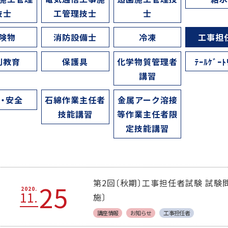
技士
工管理技士
士
険物
消防設備士
冷凍
工事担
別教育
保護具
化学物質管理者
ﾃｰﾙｹﾞｰﾄ
講習
・安全
石綿作業主任者
金属アーク溶接
技能講習
等作業主任者限
定技能講習
第2回〔秋期〕工事担任者試験 試験問
25
2020.
11.
施〕
講座情報
お知らせ
工事担任者