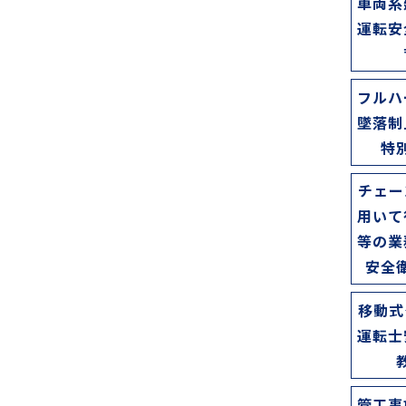
車両系
運転安
フルハ
墜落制
特
チェー
用いて
等の業
安全
移動式
運転士
管工事