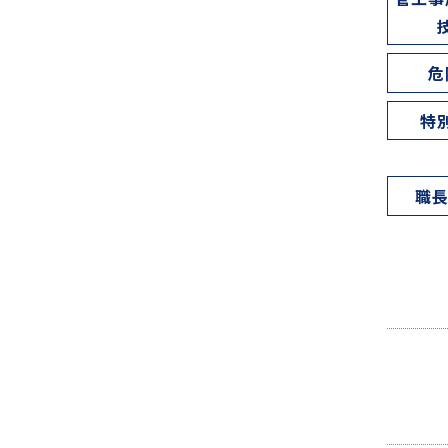
危
特
職長