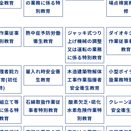
全教育
の業務に係る特
場点検実
別教育
修
作業従事
熱中症予防労働
ジャッキ式つり
ダイオキ
別教育
衛生教育
上げ機械の調整
作業従事
又は運転の業務
教
に係る特別教育
理者能力
雇入れ時安全衛
木造建築物解体
小型ボイ
育(初任
生教育
工事作業指揮者
扱業務特
時)
安全衛生教育
組立て等
石綿取扱作業従
酸素欠乏・硫化
クレーン
に係る特
事者特別教育
水素危険作業特
安全衛
教育
別教育