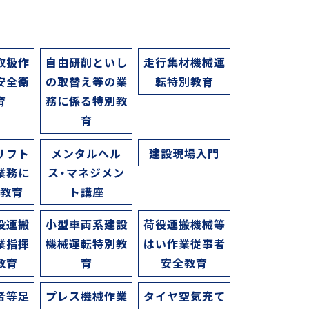
取扱作
自由研削といし
走行集材機械運
安全衛
の取替え等の業
転特別教育
育
務に係る特別教
育
リフト
メンタルヘル
建設現場入門
業務に
ス・マネジメン
別教育
ト講座
役運搬
小型車両系建設
荷役運搬機械等
業指揮
機械運転特別教
はい作業従事者
教育
育
安全教育
者等足
プレス機械作業
タイヤ空気充て