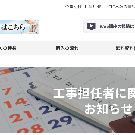
企業研修・社員研修
CIC出版の書
Web
講座の
視聴
は
ICの特長
購入の流れ
無料資料
工事担任者に
お知らせ