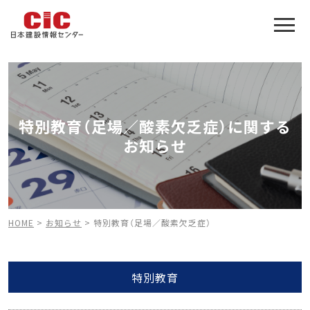
施工管理技士合格をアシスト
建設業特化の受験対策
特別教育（足場／酸素欠乏症）に関する
お知らせ
HOME
>
お知らせ
>
特別教育（足場／酸素欠乏症）
特別教育