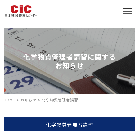
施工管理技士合格をアシスト
建設業特化の受験対策
化学物質管理者講習に関する
お知らせ
HOME
>
お知らせ
>
化学物質管理者講習
化学物質管理者講習