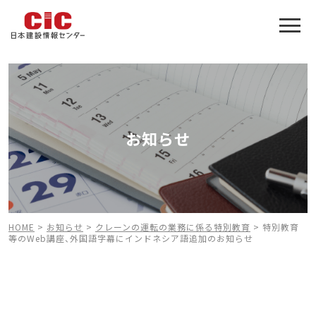
施工管理技士合格をアシスト
建設業特化の受験対策
お知らせ
HOME
>
お知らせ
>
クレーンの運転の業務に係る特別教育
>
特別教育
等のWeb講座、外国語字幕にインドネシア語追加のお知らせ