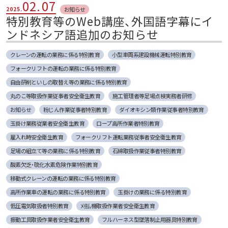
02.
07
お知らせ
2025.
特別教育等のWeb講座、外国語字幕にイ
ンドネシア語追加のお知らせ
クレーンの運転の業務に係る特別教育
小型車両系建設機械運転特別教育
フォークリフトの運転の業務に係る特別教育
自由研削といしの取替え等の業務に係る特別教育
丸のこ等取扱作業従事者安全衛生教育
施工管理者等足場点検実務者研修
お知らせ
粉じん作業従事者特別教育
ダイオキシン類作業従事者特別教育
玉掛け業務従業者安全衛生教育
ロープ高所作業者特別教育
雇入れ時安全衛生教育
フォークリフト運転業務従事者安全衛生教育
足場の組立て等の業務に係る特別教育
石綿取扱作業従事者特別教育
酸素欠乏・硫化水素危険作業特別教育
移動式クレーンの運転の業務に係る特別教育
高所作業車の運転の業務に係る特別教育
玉掛けの業務に係る特別教育
低圧電気取扱者特別教育
刈払機取扱作業者安全衛生教育
振動工具取扱作業者安全衛生教育
フルハーネス型墜落制止用器具特別教育