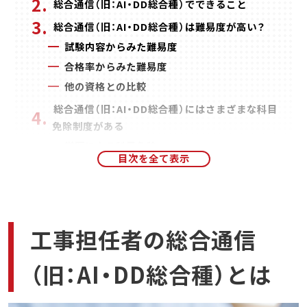
総合通信（旧：AI・DD総合種）でできること
総合通信（旧：AI・DD総合種）は難易度が高い？
試験内容からみた難易度
合格率からみた難易度
他の資格との比較
総合通信（旧：AI・DD総合種）にはさまざまな科目
免除制度がある
学歴による科目免除
実務経験による科目免除
科目合格による免除
他の資格による科目免除
試験を受けなくても資格を得られるケースが
工事担任者の総合通信
ある
他の工事担任者の資格をお持ちの方
（旧：AI・DD総合種）とは
工事担任者以外の資格をお持ちの方
総合通信（旧：AI・DD総合種）試験の概要