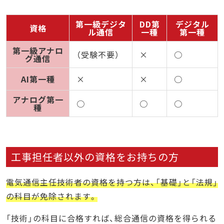
第一級デジタ
DD第
デジタル
資格
ル通信
一種
第一種
第一級アナロ
（受験不要）
×
○
グ通信
AI第一種
×
×
○
アナログ第一
○
○
○
種
工事担任者以外の資格をお持ちの方
電気通信主任技術者の資格を持つ方は、「基礎」と「法規」
の科目が免除されます。
「技術」の科目に合格すれば、総合通信の資格を得られる