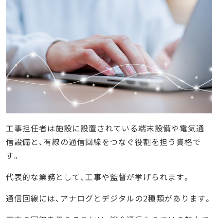
試験日や科目ごとの試験時間
試験地
試験方式と試験範囲
合格ライン
試験手数料
総合通信（旧：AI・DD総合種）の学習方法
学習を進めるイメージ
合格に必要な勉強時間の目安
工事担任者は施設に設置されている端末設備や電気通
独学が難しい方や効率的に学びたい方は通信講
座の活用をおすすめ
信設備と、有線の通信回線をつなぐ役割を担う資格で
す。
まとめ
代表的な業務として、工事や監督が挙げられます。
通信回線には、アナログとデジタルの2種類があります。