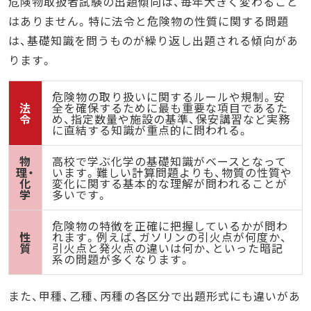
危険物取扱者試験の出題傾向は、毎年大きく変わること
はありません。特に法令と危険物の性質に関する問題
は、基礎知識を問うものが繰り返し出題される傾向があ
ります。
危険物の取り扱いに関するルールや規制。安
法
全を確保するために最も重要な項目であるた
令
め、指定数量や施設の基準、保安講習など実務
に直結する知識が重点的に問われる。
物
高校で学ぶ化学の基礎知識がベースとなって
理・
います。難しい計算問題よりも、物質の性質や
化
変化に関する基本的な理解が問われることが
学
多いです。
危険物の特徴を正確に把握しているかが問わ
性
れます。例えば、ガソリンの引火点が何度か、
質
引火点と発火点の違いは何か、といった暗記
系の問題が多くなります。
また、甲種、乙種、丙種の各区分で出題形式にも違いがあ