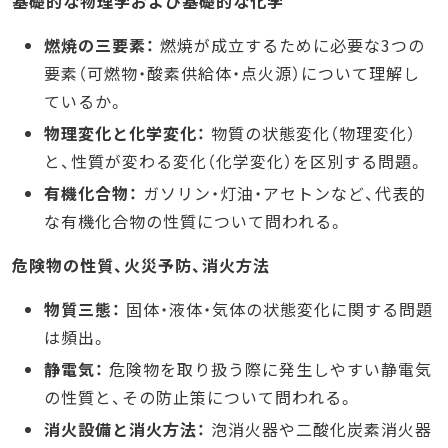
基礎的な物理学および基礎的な化学
燃焼の三要素：
燃焼が成立するために必要な3つの
要素（可燃物・酸素供給体・点火源）について理解し
ているか。
物理変化と化学変化：
物質の状態変化（物理変化）
と、性質が変わる変化（化学変化）を区別する問題。
有機化合物：
ガソリン・灯油・アセトンなど、代表的
な有機化合物の性質について問われる。
危険物の性質、火災予防、消火方法
物質三態：
固体・液体・気体の状態変化に関する問題
は頻出。
静電気：
危険物を取り扱う際に発生しやすい静電気
の性質と、その防止策について問われる。
消火設備と消火方法：
泡消火器や二酸化炭素消火器