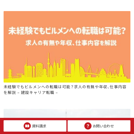
ビル管
電気工事士
危険物
未経験でもビルメンへの転職は可能？求人の有無や年収、仕事内容
を解説 – 建設キャリア転職 –
資料請求
お問い合わせ