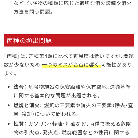
など、危険物の種類に応じた適切な消火設備や消火
方法を問う問題。
丙種の頻出問題
「丙種」は、乙種第4類に比べて難易度は低いですが、問題
数が少ないため
一つのミスが合否に響く
可能性があり
ます。
法令：
危険物施設の保安距離や保有空地、運搬基準
に関する基本的な問題が出題される。
燃焼と消火：
燃焼の三要素や消火の三要素（除去・窒
息・冷却）について問われる。
性質：
ガソリン・軽油・灯油など、丙種で扱える危険
物の引火点、発火点、燃焼範囲などの性質に関する