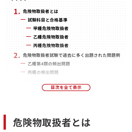
危険物取扱者とは
試験科目と合格基準
甲種危険物取扱者
乙種危険物取扱者
丙種危険物取扱者
危険物取扱者試験で過去に多く出題された問題例
乙種第4類の頻出問題
丙種の頻出問題
危険物取扱者試験の傾向
おすすめの勉強方法
最新のテキストでインプットする
予想問題集でアウトプットする
学習サービスを活用して効率アップ
危険物取扱者とは
オンライン講座での学習をおすすめする理由