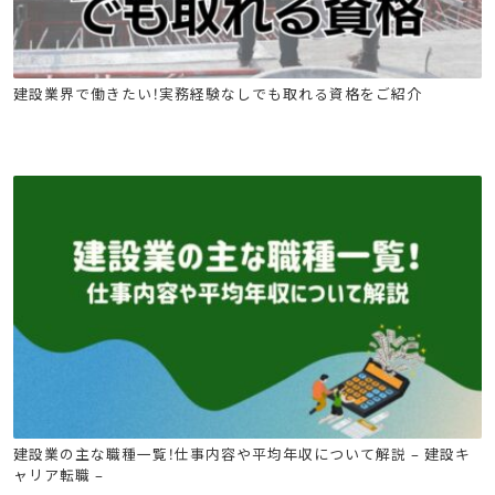
建築施工管理技士
土木施工管理技士
電気工事施工管理技士
建設業界で働きたい！実務経験なしでも取れる資格をご紹介
管工事施工管理技士
電気通信工事施工管理技士
電気工事士
危険物
消防設備士
工事担任者
足場特別教育
玉掛け特別教育
高所作業車
クレーン
建設キャリア転職
ビル管
電気工事士
危険物
消防設備士
建設業の主な職種一覧！仕事内容や平均年収について解説 – 建設キ
ャリア転職 –