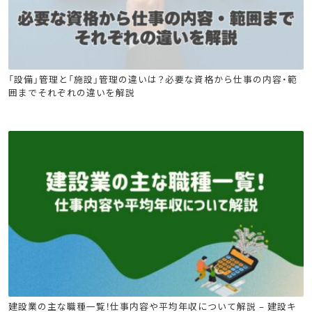
ビル管
電気工事士
危険物
消防設備士
「設備」管理と「施設」管理の違いは？必要な資格から仕事の内容・範
囲までそれぞれの違いを解説
建設キャリア転職
ビル管
電気工事士
危険物
消防設備士
建設業の主な職種一覧！仕事内容や平均年収について解説 – 建設キ