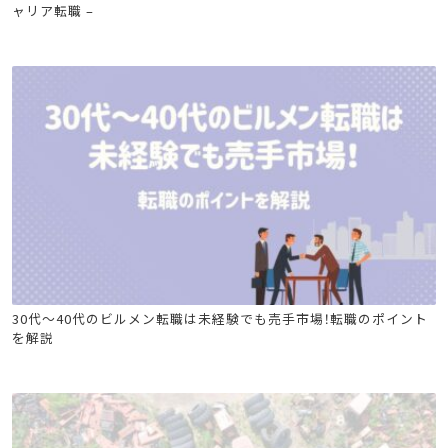
ャリア転職 –
ビル管
電気工事士
危険物
30代〜40代のビルメン転職は未経験でも売手市場！転職のポイント
を解説