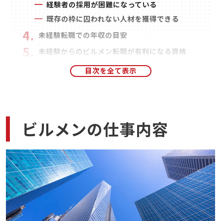
経験者の採用が困難になっている
既存の枠に囚われない人材を獲得できる
未経験転職での年収の目安
未経験からのビルメン転職が有利になる資格
2点セット
第二種電気工事士
危険物取扱者乙種4類
三種の神器
ビルメンの仕事内容
建築物環境衛生管理主任技術者（ビル管理
士）
第三種電気主任技術者
エネルギー管理士
まとめ