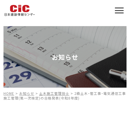
施工管理技士合格をアシスト
建設業特化の受験対策
お知らせ
HOME
>
お知らせ
>
土木施工管理技士
>
2級土木・管工事・電気通信工事
施工管理(第一次検定)の合格発表(令和8年度)