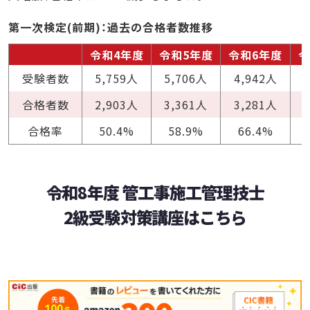
第一次検定(前期)：過去の合格者数推移
令和4年度
令和5年度
令和6年度
令
受験者数
5,759人
5,706人
4,942人
合格者数
2,903人
3,361人
3,281人
合格率
50.4%
58.9%
66.4%
令和8年度 管工事施工管理技士
2級受験対策講座はこちら