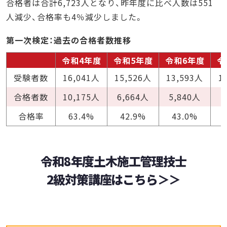
合格者は合計6,723人となり、昨年度に比べ人数は551
人減少、合格率も4％減少しました。
第一次検定：過去の合格者数推移
令和4年度
令和5年度
令和6年度
令
受験者数
16,041人
15,526人
13,593人
1
合格者数
10,175人
6,664人
5,840人
7
合格率
63.4%
42.9%
43.0%
令和8年度土木施工管理技士
2級対策講座はこちら＞＞