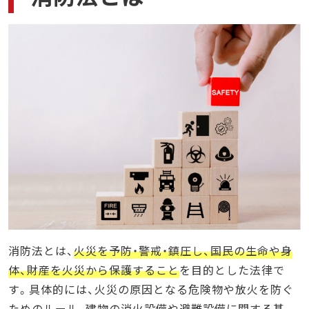
消防法の知識が必要になる資格
1. 消防設備士
2. 危険物取扱者
3. 防火管理者
おすすめの勉強方法
1. 資格取得を目標にする
2. 図や表で整理する
3. オンライン学習を活用する
まとめ
消防法とは、
火災を予防・警戒・鎮圧し、国民の生命や身
体、財産を火災から保護すること
を目的とした法律で
す。具体的には、火災の原因となる危険物や放火を防ぐ
ためのルール、建物の消火設備や避難設備に関する基