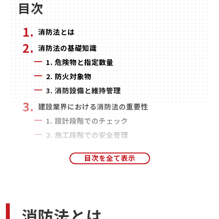
目次
消防法とは
消防法の基礎知識
1. 危険物と指定数量
2. 防火対象物
3. 消防設備と維持管理
建設業界における消防法の重要性
1. 設計段階でのチェック
2. 施工段階での安全管理
3. 建物完成後の維持管理
消防法の知識が活かせる仕事
1. 消防設備士
2. 危険物取扱者
3. 防火管理者
消防法とは