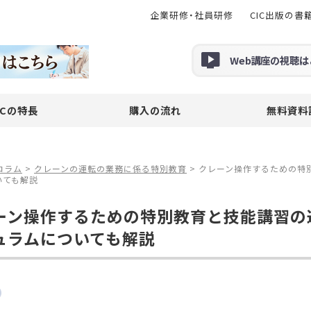
企業研修・社員研修
CIC出版の書
Web
講座の
視聴
は
ICの特長
購入の流れ
無料資料
コラム
>
クレーンの運転の業務に係る特別教育
>
クレーン操作するための特
いても解説
ーン操作するための特別教育と技能講習の違
ュラムについても解説