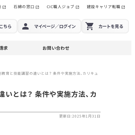
籍
石綿の窓口
CIC職人ジョブ
建設キャリア転職
こちら
マイページ
／ログイン
カート
を見る
請求
お問い合わせ
別教育と技能講習の違いとは？ 条件や実施方法、カリキュ
いとは？ 条件や実施方法、カ
更新日:2025年1月31日