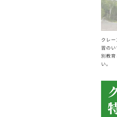
クレー
習のい
別教育
い。