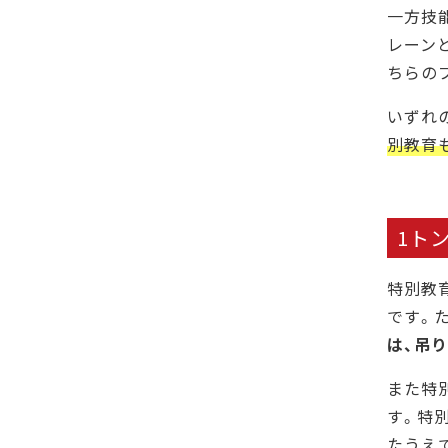
一方技
レーン
ちらの
いずれ
別教育
1ト
特別教
です。
は、吊
また特
す。特
たうえ