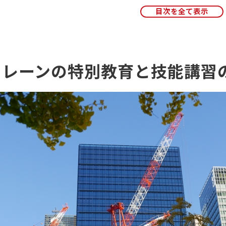
特別教育の実施方法
特別教育の更新について
小型移動式クレーン運転技能講習について
講習カリキュラムについて
クレーンの特別教育と技能講習
科目免除のための条件
まとめ