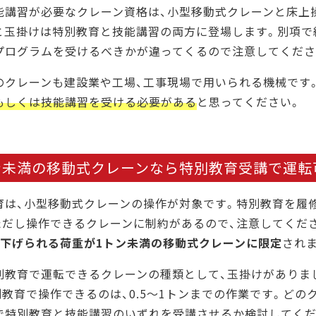
能講習が必要なクレーン資格は、小型移動式クレーンと床上
と玉掛けは特別教育と技能講習の両方に登場します。別項で
プログラムを受けるべきかが違ってくるので注意してくださ
のクレーンも建設業や工場、工事現場で用いられる機械です
もしくは技能講習を受ける必要がある
と思ってください。
ン未満の移動式クレーンなら特別教育受講で運転
育は、小型移動式クレーンの操作が対象です。特別教育を履
ただし操作できるクレーンに制約があるので、注意してくだ
り下げられる荷重が1トン未満の移動式クレーンに限定
され
別教育で運転できるクレーンの種類として、玉掛けがありま
別教育で操作できるのは、0.5～1トンまでの作業です。ど
で特別教育と技能講習のいずれを受講させるか検討してくだ