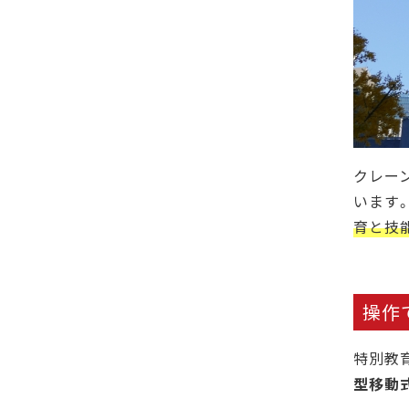
クレー
います
育と技
操作
特別教
型移動