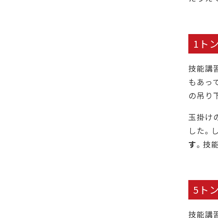
1ト
技能講
もあっ
の吊り
玉掛け
した。
す
。技
5ト
技能講