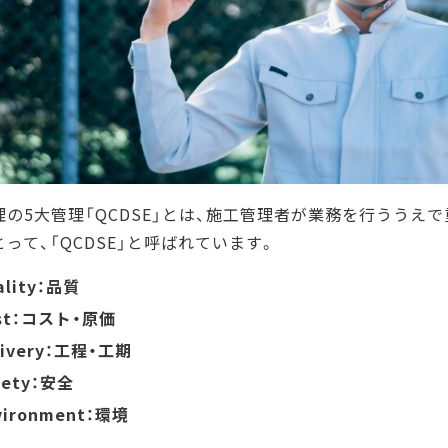
4大管理との違い
まとめ
理の5大管理「QCDSE」とは、施工管理者が業務を行ううえ
って、「QCDSE」と呼ばれています。
ality：品質
st：コスト・原価
livery：工程・工期
fety：安全
vironment：環境