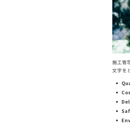
施工管
文字をと
Qu
Co
De
Sa
En