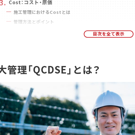
Cost：コスト・原価
施工管理におけるCostとは
管理方法とポイント
Delivery：工程・工期
施工管理におけるDeliveryとは
管理方法とポイント
Safety：安全
大管理「QCDSE」とは？
施工管理におけるSafetyとは
管理方法とポイント
Environment：環境
施工管理におけるEnvironmentとは
管理方法とポイント
QCDSEの優先順位
施工管理技士試験における「五大管理」の重要性