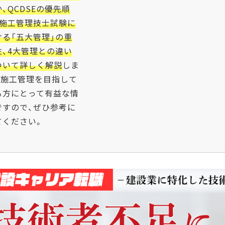
、QCDSEの優先順
、施工管理技士試験に
ける「五大管理」の重
性、4大管理との違い
ついて詳しく解説
しま
。施工管理を目指して
る方にとって有益な情
ですので、ぜひ参考に
てください。