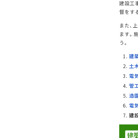
建設工
督をす
また、
ます。
う。
建
土
電
管
造
電
建