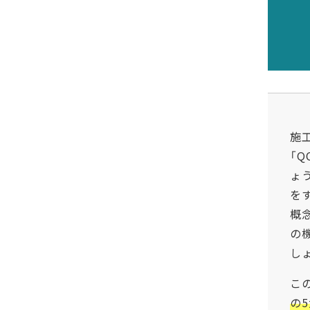
施
「Q
ょ
を
概
の
し
こ
の5