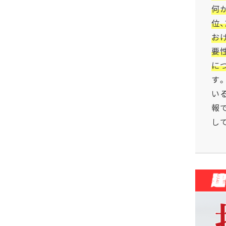
何か
位
お
要
に
す
い
報
し