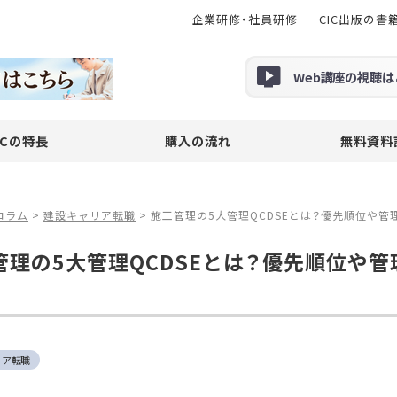
企業研修・社員研修
CIC出版の書
Web
講座の
視聴
は
ICの特長
購入の流れ
無料資料
コラム
>
建設キャリア転職
>
施工管理の5大管理QCDSEとは？優先順位や管理
管理の5大管理QCDSEとは？優先順位や管
リア転職