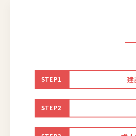
建
STEP1
STEP2