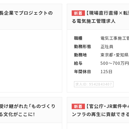
長企業でプロジェクトの
【現場直行直帰×転
る電気施工管理求人
職種
電気工事施工
勤務形態
正社員
勤務地
東京都・愛知県
給与
500～700万円
年間休日
125日
9542843407
。受け継がれた「ものづくり
【官公庁・JR案件中
る文化がここに！
ンフラの再生に貢献でき