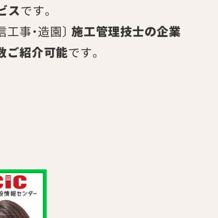
ビス
です。
信工事・造園〕
施工管理技士の企業
数ご紹介可能
です。