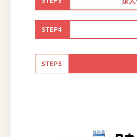
求人
STEP3
STEP4
STEP5