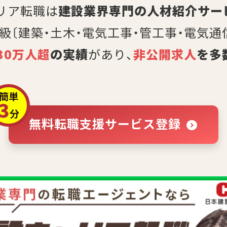
リア転職は
建設業界専門の人材紹介サー
2級〔建築・土木・電気工事・管工事・電気通
30万人超
の実績
があり、
非公開求人
を多
簡単
3
分
無料転職支援サービス登録