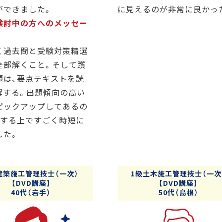
ができました。
に見えるのが非常に良かっ
検討中の方へのメッセー
く過去問と受験対策精選
全部解くこと。そして躓
題は、要点テキストを読
解する。出題傾向の高い
ピックアップしてあるの
習する上ですごく時短に
した。
建築施工管理技士（一次）
1級土木施工管理技士（一次
【DVD講座】
【DVD講座】
40代（岩手）
50代（島根）