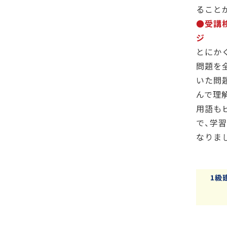
ること
●受講
ジ
とにか
問題を
いた問
んで理
用語も
で、学
なりま
1級