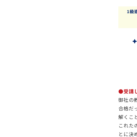
1級
●受講
御社の
合格だ
解くこ
これた
とに決