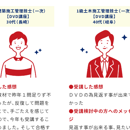
建築施工管理技士（一次）
1級土木施工管理技士（一次
【DVD講座】
【DVD講座】
30代（長崎）
40代（岐阜）
した感想
●受講した感想
教材で昨年１問足りず不
ＤＶＤの為見返す事が出来
ったが、反復して問題を
かった
とで、手ごたえを感じて
●受講検討中の方へのメッ
ので、今年も受講するこ
ジ
めました。そして合格す
見返す事が出来る事、見た