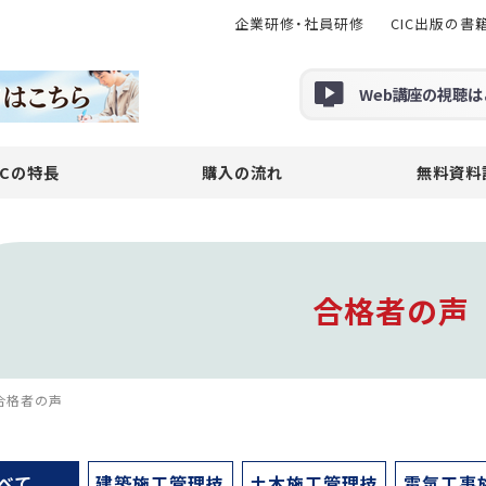
企業研修・社員研修
CIC出版の書
Web
講座の
視聴
は
ICの特長
購入の流れ
無料資料
合格者の声
合格者の声
べて
建築施工管理技
土木施工管理技
電気工事