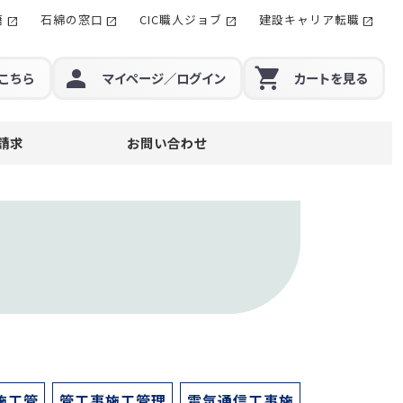
籍
石綿の窓口
CIC職人ジョブ
建設キャリア転職
こちら
マイページ
／ログイン
カート
を見る
請求
お問い合わせ
施工管
管工事施工管理
電気通信工事施