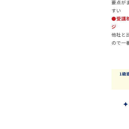
要点が
すい
●受講
ジ
他社と
ので一
1級