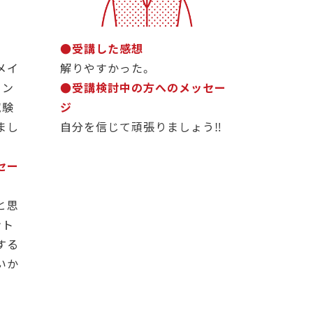
●受講した感想
メイ
解りやすかった。
イン
●受講検討中の方へのメッセー
試験
ジ
まし
自分を信じて頑張りましょう‼️
セー
と思
ント
する
いか