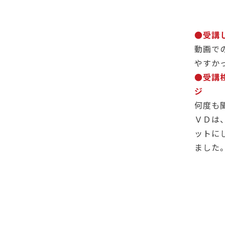
●受講
動画で
やすか
●受講
ジ
何度も
ＶＤは
ットに
ました