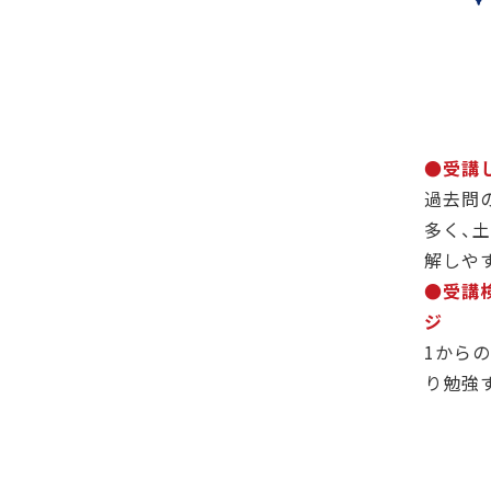
●受講
過去問
多く、
解しや
●受講
ジ
1から
り勉強