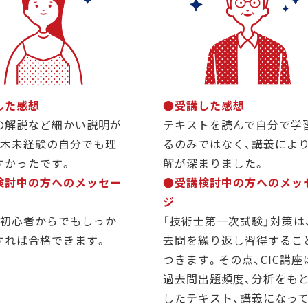
した感想
●受講した感想
の解説など細かい説明が
テキストを読んで自分で学
土木未経験の自分でも理
るのみではなく、講義によ
すかったです。
解が深まりました。
検討中の方へのメッセー
●受講検討中の方へのメッ
ジ
の初心者からでもしっか
「技術士第一次試験」対策は
すれば合格できます。
去問を繰り返し習得するこ
つきます。その点、CIC講座
過去問出題頻度、分析をも
したテキスト、講義になっ