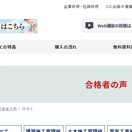
企業研修・社員研修
CIC出版の書
Web
講座の
視聴
は
ICの特長
購入の流れ
無料資料
合格者の声
合格者の声
>
技術士
べて
建築施工管理技
土木施工管理技
電気工事