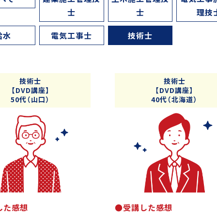
士
士
理技
給水
電気工事士
技術士
技術士
技術士
【DVD講座】
【DVD講座】
50代（山口）
40代（北海道）
した感想
●受講した感想