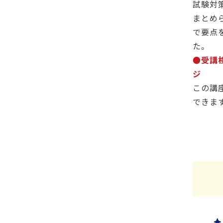
試験対
まとめ
で要点
た。
●受講
ジ
この講
できま