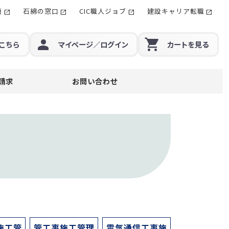
籍
石綿の窓口
CIC職人ジョブ
建設キャリア転職
こちら
マイページ
／ログイン
カート
を見る
請求
お問い合わせ
施工管
管工事施工管理
電気通信工事施