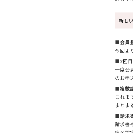
新し
■会員
今回よ
■2回
一度会
のお申
■複数
これま
まとま
■請求
請求書
宛名設