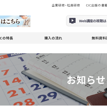
企業研修・社員研修
CIC出版の書
Web
講座の
視聴
は
ICの特長
購入の流れ
無料資料
お知らせ