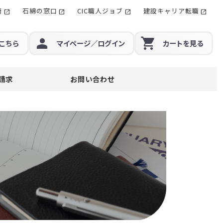
籍
石綿の窓口
CIC職人ジョブ
建設キャリア転職
こちら
マイページ
／ログイン
カート
を見る
請求
お問い合わせ