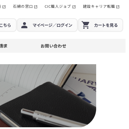
籍
石綿の窓口
CIC職人ジョブ
建設キャリア転職
こちら
マイページ
／ログイン
カート
を見る
請求
お問い合わせ