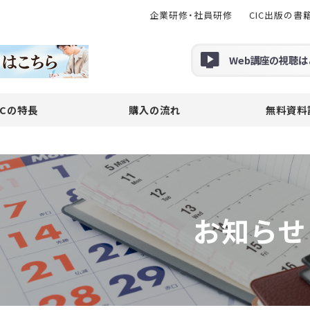
企業研修・社員研修
CIC出版の書
Web
講座の
視聴
は
ICの特長
購入の流れ
無料資料
お知らせ