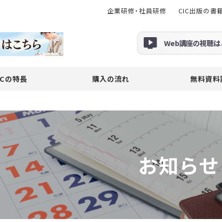
企業研修・社員研修
CIC出版の書
Web
講座の
視聴
は
ICの特長
購入の流れ
無料資料
お知らせ