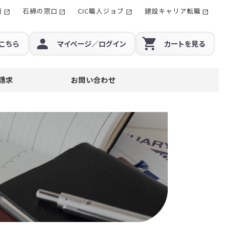
籍
石綿の窓口
CIC職人ジョブ
建設キャリア転職
こちら
マイページ
／ログイン
カート
を見る
請求
お問い合わせ