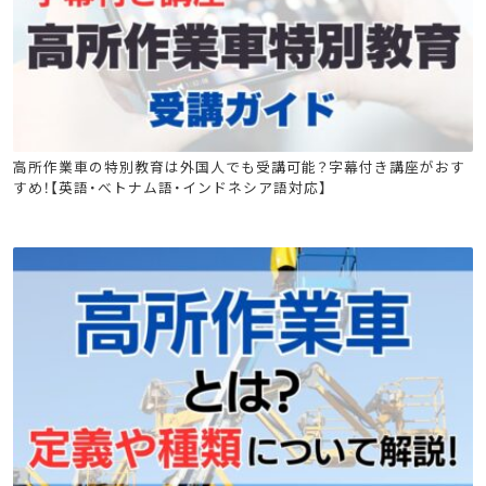
高所作業車
高所作業車の特別教育は外国人でも受講可能？字幕付き講座がおす
すめ！【英語・べトナム語・インドネシア語対応】