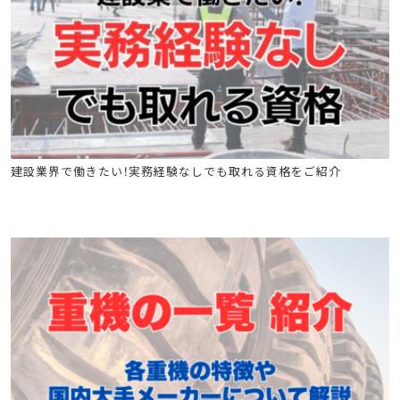
建築施工管理技士
土木施工管理技士
電気工事施工管理技士
建設業界で働きたい！実務経験なしでも取れる資格をご紹介
管工事施工管理技士
電気通信工事施工管理技士
電気工事士
危険物
消防設備士
工事担任者
足場特別教育
玉掛け特別教育
高所作業車
クレーン