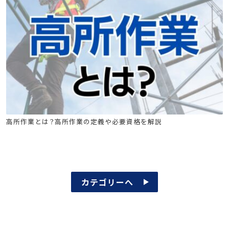
足場特別教育
高所作業車
フルハーネス
高所作業とは？高所作業の定義や必要資格を解説
カテゴリーへ