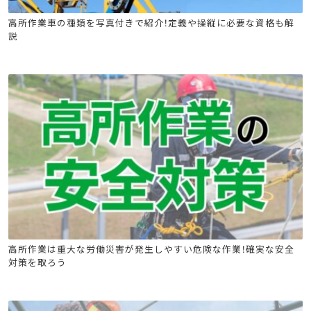
高所作業車
高所作業車の種類を写真付きで紹介！定義や操縦に必要な資格も解
説
足場特別教育
高所作業車
フルハーネス
高所作業は重大な労働災害が発生しやすい危険な作業！確実な安全
対策を取ろう