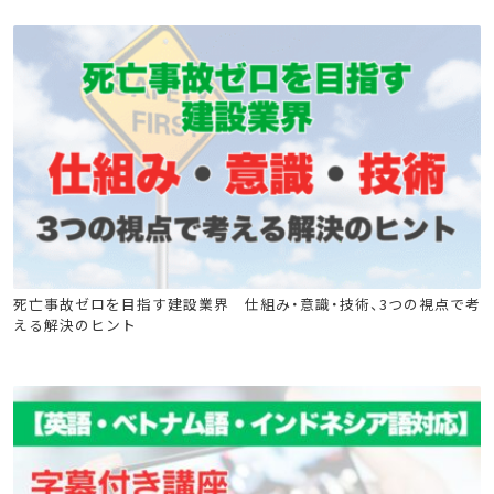
クレーン安全教育
ショベルローダー等の運転の業務に係る特別教育
ゴンドラ取扱い業務特別教育
巻上げ機の運転の業務に係る特別教育
移動式クレーンの運転特別教育
移動式クレーン運転士安全衛生教育
フォークリフト
玉掛け特別教育
玉掛け安全教育
高所作業車
クレーン
ローラー特別教育
小型車両特別教育
足場特別教育
高所作業車
フルハーネス
死亡事故ゼロを目指す建設業界 仕組み・意識・技術、3つの視点で考
える解決のヒント