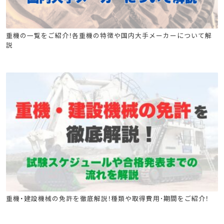
フォークリフト運転業務従事者安全衛生教育
重機の一覧をご紹介！各重機の特徴や国内大手メーカーについて解
説
不整地運搬車の運転の業務に係る特別教育
ジャッキ式つり上げ機械の調整又は運転の業務に係る特別教育
クレーン安全教育
ショベルローダー等の運転の業務に係る特別教育
ゴンドラ取扱い業務特別教育
巻上げ機の運転の業務に係る特別教育
移動式クレーンの運転特別教育
移動式クレーン運転士安全衛生教育
フォークリフト
高所作業車
クレーン
ローラー特別教育
小型車両特別教育
フォークリフト運転業務従事者安全衛生教育
重機・建設機械の免許を徹底解説！種類や取得費用･期間をご紹介！
ジャッキ式つり上げ機械の調整又は運転の業務に係る特別教育