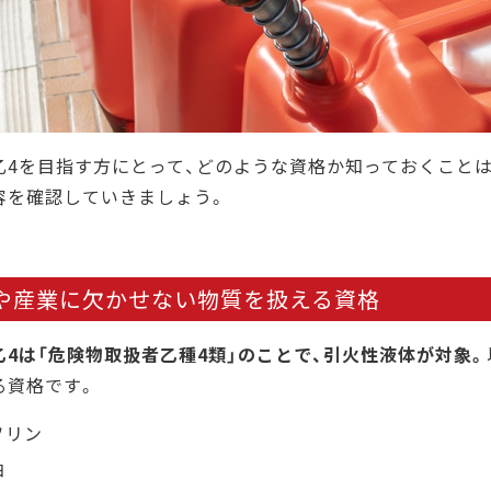
CICの「危険物乙4講座」で合格に近づける
まとめ
乙4を目指す方にとって、どのような資格か知っておくことは
容を確認していきましょう。
や産業に欠かせない物質を扱える資格
乙4は「危険物取扱者乙種4類」のことで、引火性液体が対象。
る資格です。
ソリン
油