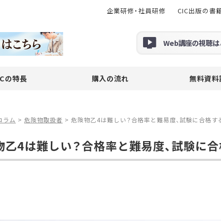
企業研修・社員研修
CIC出版の書
Web
講座の
視聴
は
ICの特長
購入の流れ
無料資料
コラム
>
危険物取扱者
>
危険物乙4は難しい？合格率と難易度、試験に合格す
物乙4は難しい？合格率と難易度、試験に合