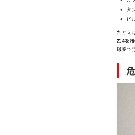
タ
ビ
たとえ
乙4を
職業で