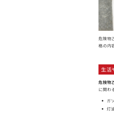
危険物
格の内
生活
危険物
に関わ
ガ
灯