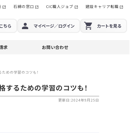
籍
石綿の窓口
CIC職人ジョブ
建設キャリア転職
こちら
マイページ
／ログイン
カート
を見る
請求
お問い合わせ
るための学習のコツも！
格するための学習のコツも！
更新日:2024年9月25日