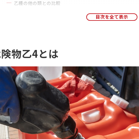
乙種の他の類との比較
危険物乙4の難易度はなぜ高い？
苦手な科目があると合格が難しい
危険物取扱者の試験に初めてチャレンジする方が多い
意欲が低い方も受験するため合格率が下がる
危険物乙4とは
危険物乙4が人気の理由は？
資格を活かせる仕事が多い
給与のアップや奨励金を受け取れる
学ぶ方法が豊富。あなたに合った教材を選びやすい
乙種の他の資格を取りやすい
乙4の合格に近づく4つのポイント
過去問を解くだけの対策は避けよう
過去問に頼る学習方法のデメリット
3つのステップで学ぶことをおすすめ