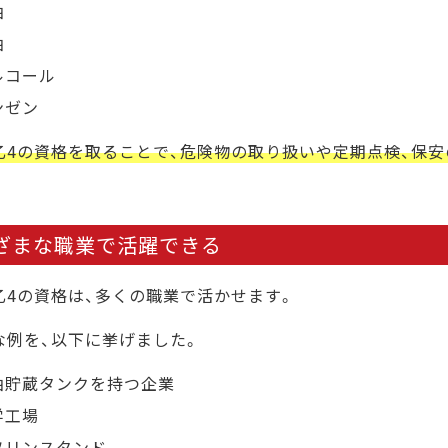
油
油
ルコール
ンゼン
乙4の資格を取ることで、危険物の取り扱いや定期点検、保
ざまな職業で活躍できる
乙4の資格は、多くの職業で活かせます。
な例を、以下に挙げました。
油貯蔵タンクを持つ企業
学工場
ソリンスタンド