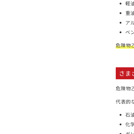
軽
重
ア
ベ
危険物
さま
危険物
代表的
石
化
ガ