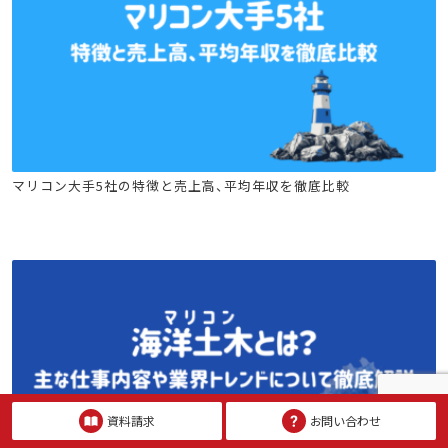
建設キャリア転職
土木施工管理技士
電気工事施工管理技士
マリコン大手5社の特徴と売上高、平均年収を徹底比較
電気工事士
技術士
資料請求
お問い合わせ