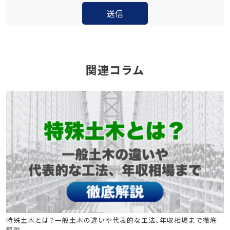
関連コラム
土木施工管理技士
特殊土木とは？一般土木の違いや代表的な工法、年収相場まで徹底
解説