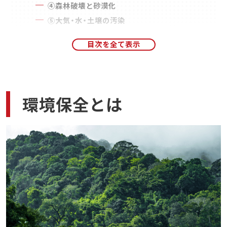
④森林破壊と砂漠化
⑤大気・水・土壌の汚染
環境保全における建設業者の役割
環境に配慮した技術の導入
自然と共生するインフラ整備
環境保全の知識が活かせる仕事
環境保全とは
環境コンサルタント
土木技術者・建築家
環境教育専門家
環境保全の知識が必要になる資格
技術士(環境部門)
土木施工管理技士
公害防止管理者
おすすめの勉強方法
過去問題を徹底的に解く