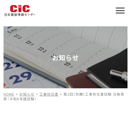
施工管理技士合格をアシスト
建設業特化の受験対策
お知らせ
HOME
>
お知らせ
>
工事担任者
>
第2回〔秋期〕工事担任者試験 合格発
表（令和6年度試験）