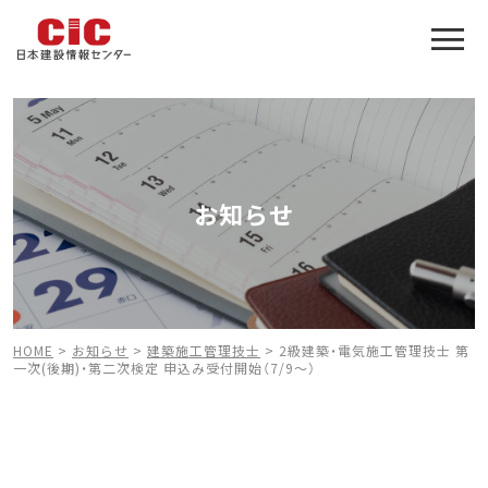
施工管理技士合格をアシスト
建設業特化の受験対策
お知らせ
HOME
>
お知らせ
>
建築施工管理技士
>
2級建築・電気施工管理技士 第
一次(後期)・第二次検定 申込み受付開始（7/9～）