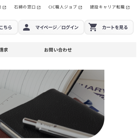
籍
石綿の窓口
CIC職人ジョブ
建設キャリア転職
こちら
マイページ
／ログイン
カート
を見る
請求
お問い合わせ