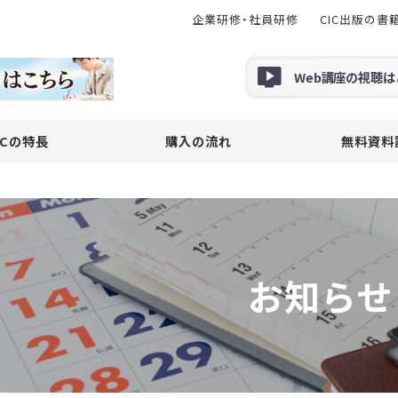
企業研修・社員研修
CIC出版の書
Web
講座の
視聴
は
ICの特長
購入の流れ
無料資料
お知らせ