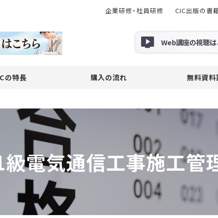
企業研修・社員研修
CIC出版の書
Web
講座の
視聴
は
ICの特長
購入の流れ
無料資料
1級電気通信工事施工管