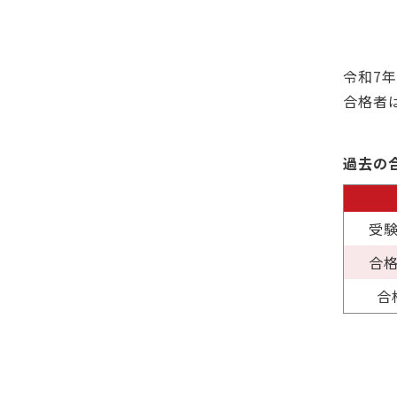
令和7
合格者は
過去の
受
合
合