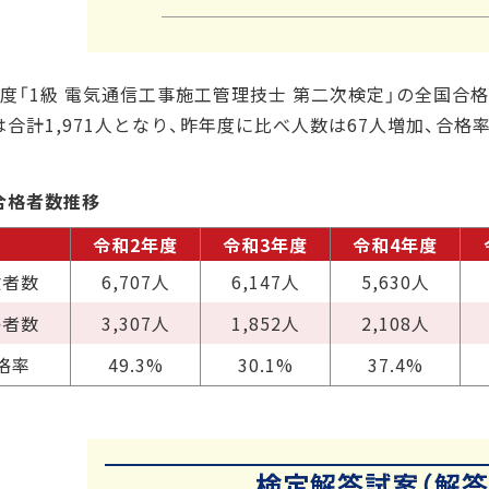
年度「1級 電気通信工事施工管理技士 第二次検定」の全国合格
合計1,971人となり、昨年度に比べ人数は67人増加、合格率
合格者数推移
令和2年度
令和3年度
令和4年度
験者数
6,707人
6,147人
5,630人
格者数
3,307人
1,852人
2,108人
格率
49.3%
30.1%
37.4%
検定解答試案（解答