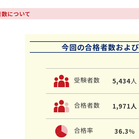
者数について
今回の合格者数
および
受験者数
5,434
人
合格者数
1,971
人
合格率
36.3
%