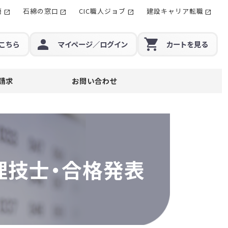
籍
石綿の窓口
CIC職人ジョブ
建設キャリア転職
こちら
マイページ
／ログイン
カート
を見る
請求
お問い合わせ
理技士・
合格発表