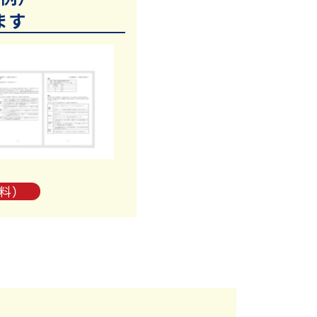
ます
料）